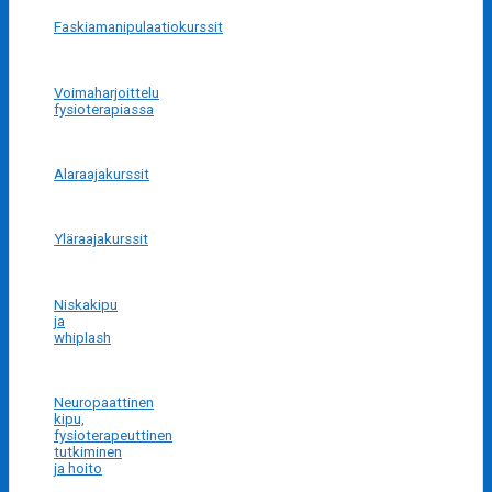
Faskiamanipulaatiokurssit
Voimaharjoittelu
fysioterapiassa
Alaraajakurssit
Yläraajakurssit
Niskakipu
ja
whiplash
Neuropaattinen
kipu,
fysioterapeuttinen
tutkiminen
ja hoito