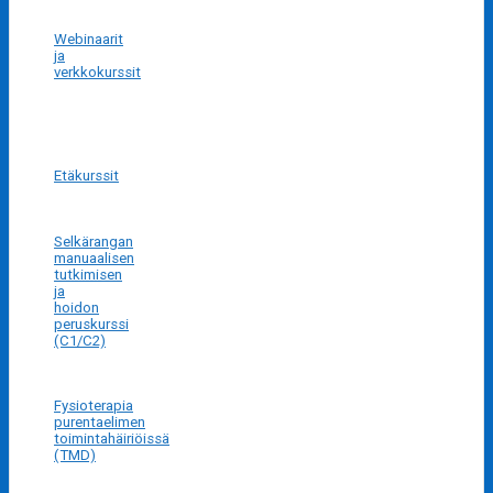
Webinaarit
ja
verkkokurssit
Etäkurssit
Selkärangan
manuaalisen
tutkimisen
ja
hoidon
peruskurssi
(C1/C2)
Fysioterapia
purentaelimen
toimintahäiriöissä
(TMD)