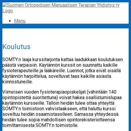
Skip
to
content
Menu
Koulutus
SOMTY:n laaja kurssitarjonta kattaa laadukkaan koulutuksen
päästä varpaisiin. Käytännön kurssit on suunnattu kaikille
fysioterapeuteille ja lääkäreille. Luennot, jotka eivät sisällä
käytännön harjoittelua, soveltuvat taas kaikille asiasta
kiinnostuneille.
Viimeisen vuoden fysioterapiaopiskelijat (vähintään 140
opintopistettä suoritettuna) voivat hakea osallistumislupaa
käytännön kursseille. Tällöin heidän tulee ottaa yhteyttä
SOMTY:n toimistoon vahvistaakseen, että haluttu kurssi
soveltuu heidän osaamistasolleen. Samassa yhteydessä
heidän tulee sopia mahdollisen opintorekisteriotteensa
toimittamisesta SOMTY:n toimistolle.