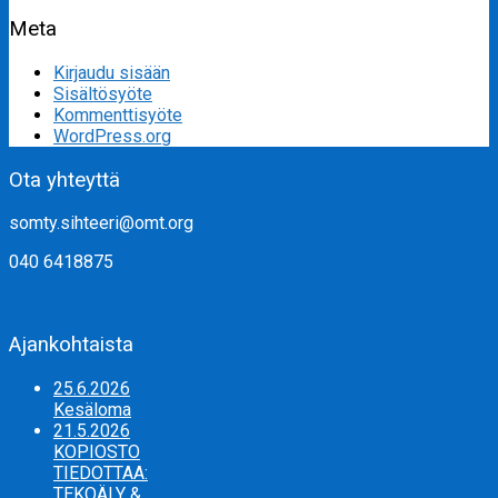
Meta
Kirjaudu sisään
Sisältösyöte
Kommenttisyöte
WordPress.org
Ota yhteyttä
somty.sihteeri@omt.org
040 6418875
Ajankohtaista
25.6.2026
Kesäloma
21.5.2026
KOPIOSTO
TIEDOTTAA:
TEKOÄLY &