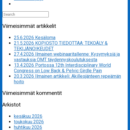
Search
for:
Viimeisimmät artikkelit
25.6.2026 Kesäloma
21.5.2026 KOPIOSTO TIEDOTTAA: TEKOÄLY &
TEKIJÄNOIKEUDET
27.4.2026 Ilmainen webinaaritallenne: Kysymyksiä ja
vastauksia OMT täydennyskoulutuksesta
13.4.2026 Portossa 12th Interdisciplinary World
Congress on Low Back & Pelvic Girdle Pain
20.3.2026 Ilmainen artikkeli: Akillesjänteen repeämän
hoito
Viimeisimmät kommentit
Arkistot
kesäkuu 2026
toukokuu 2026
huhtikuu 2026