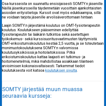
Osa kursseista on suunnattu ensisijaisesti SOMTY:n jäsenille.
Näillä jäsenkursseilla täydennetään vuosittain ajankohtaisten
asioiden erityistietoja. Kurssit ovat myös edukkaampia, sillä
ne voidaan tarjota jäsenille arvolisäverottomaan hintaan.
Laajin SOMTY:n järjestämä koulutus on OMT-fysioterapeutin
koulutus. Koulutukseen pääseminen edellyttää
fysioterapeutin tai lääkärin tutkintoa sekä asetettujen
työkokemus- sekä kurssisuoritusvaatimusten täyttymistä.
OMT-erikoistumiskoulutus kestää 2,5 vuotta, ja se toteutetaan
monimuotokoulutuksena SOMTY:n valvomissa
koulutusyksiköissä ja hoitolaitoksissa. Pitkä
erikoistumiskoulutus kattaa laajasti eri tutkimus- ja
hoitomenetelmiä, mikä mahdollistaa asiakkaan tilanteen
arvioimisen kokonaisvaltaisesti. Tarkemmat tiedot
koulutuksesta voit katsoa
koulutuksen sivulta
.
SOMTY järjestää muun muassa
seuraavia kursseja: