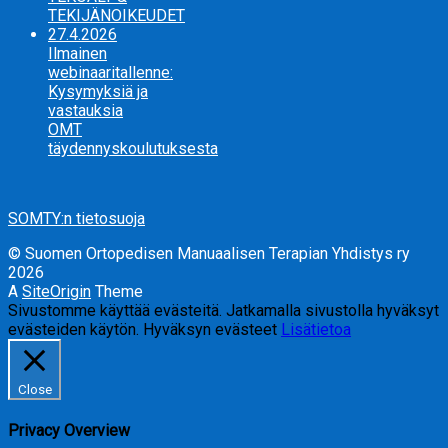
TEKIJÄNOIKEUDET
27.4.2026
Ilmainen
webinaaritallenne:
Kysymyksiä ja
vastauksia
OMT
täydennyskoulutuksesta
SOMTY:n tietosuoja
© Suomen Ortopedisen Manuaalisen Terapian Yhdistys ry
2026
A
SiteOrigin
Theme
Sivustomme käyttää evästeitä. Jatkamalla sivustolla hyväksyt
evästeiden käytön.
Hyväksyn evästeet
Lisätietoa
Close
Privacy Overview