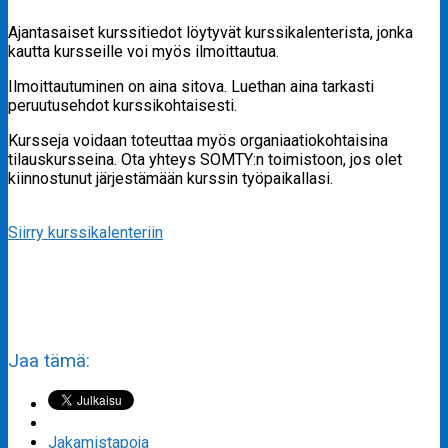
Ajantasaiset kurssitiedot löytyvät kurssikalenterista, jonka
kautta kursseille voi myös ilmoittautua.
Ilmoittautuminen on aina sitova. Luethan aina tarkasti
peruutusehdot kurssikohtaisesti.
Kursseja voidaan toteuttaa myös organiaatiokohtaisina
tilauskursseina. Ota yhteys SOMTY:n toimistoon, jos olet
kiinnostunut järjestämään kurssin työpaikallasi.
Siirry kurssikalenteriin
Jaa tämä:
Jakamistapoja