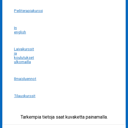
Peiliterapiakurssi
In
english
Laivakurssit
ja
koulutukset
ulkomailla
Ilmaisluennot
Tilauskurssit
Tarkempia tietoja saat kuvaketta painamalla.