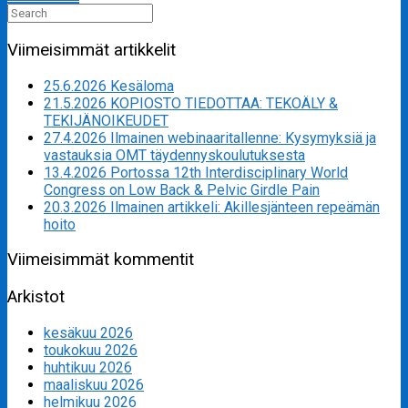
Search
for:
Viimeisimmät artikkelit
25.6.2026 Kesäloma
21.5.2026 KOPIOSTO TIEDOTTAA: TEKOÄLY &
TEKIJÄNOIKEUDET
27.4.2026 Ilmainen webinaaritallenne: Kysymyksiä ja
vastauksia OMT täydennyskoulutuksesta
13.4.2026 Portossa 12th Interdisciplinary World
Congress on Low Back & Pelvic Girdle Pain
20.3.2026 Ilmainen artikkeli: Akillesjänteen repeämän
hoito
Viimeisimmät kommentit
Arkistot
kesäkuu 2026
toukokuu 2026
huhtikuu 2026
maaliskuu 2026
helmikuu 2026