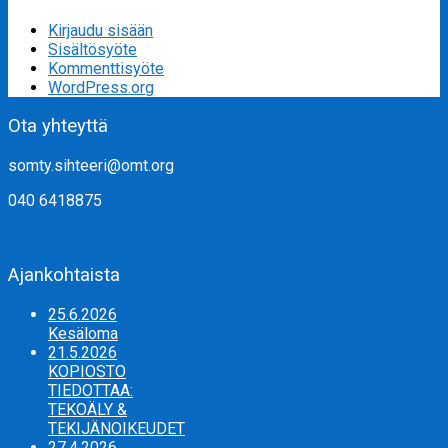
Kirjaudu sisään
Sisältösyöte
Kommenttisyöte
WordPress.org
Ota yhteyttä
somty.sihteeri@omt.org
040 6418875
Ajankohtaista
25.6.2026
Kesäloma
21.5.2026
KOPIOSTO
TIEDOTTAA:
TEKOÄLY &
TEKIJÄNOIKEUDET
27.4.2026