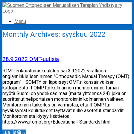
Skip
to
content
Menu
Monthly Archives:
syyskuu 2022
28.9.2022 OMT-uutisia
-OMT-erikoistumiskoulutus sai 3.9.2022 virallisen
englanninkielisen nimen ”Orthopaedic Manual Therapy (OMT)
program” –SOMTY on läpäissyt OMT:n kansainvälisen
kattojärjestö IFOMPT:n kolmannen monitoroinnin. Tämän
myötä Suomi on yhdeksäs maa (maita yhteensä 24), joka on
suorittanut neliportaisen monitoroinnin kolmannen vaiheen.
Monitoroinnin tarkoitus on varmistaa, että IFOMPT:n
hyväksymät koulutukset täyttävät niille asetetut standardit.
Monitoroinnista löytyy lisätietoa
https://www.ifompt.org/Educational+Standards.html
Lue lisää
→