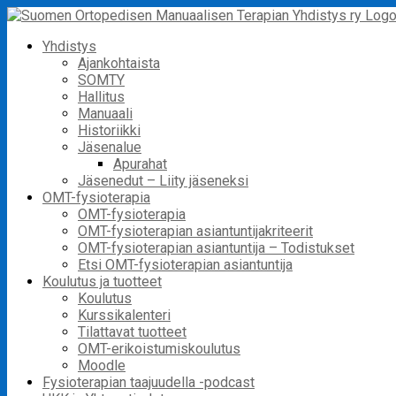
Skip
to
Yhdistys
content
Ajankohtaista
SOMTY
Hallitus
Manuaali
Historiikki
Jäsenalue
Apurahat
Jäsenedut – Liity jäseneksi
OMT-fysioterapia
OMT-fysioterapia
OMT-fysioterapian asiantuntijakriteerit
OMT-fysioterapian asiantuntija – Todistukset
Etsi OMT-fysioterapian asiantuntija
Koulutus ja tuotteet
Koulutus
Kurssikalenteri
Tilattavat tuotteet
OMT-erikoistumiskoulutus
Moodle
Fysioterapian taajuudella -podcast