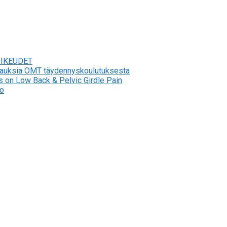
OIKEUDET
stauksia OMT täydennyskoulutuksesta
s on Low Back & Pelvic Girdle Pain
to