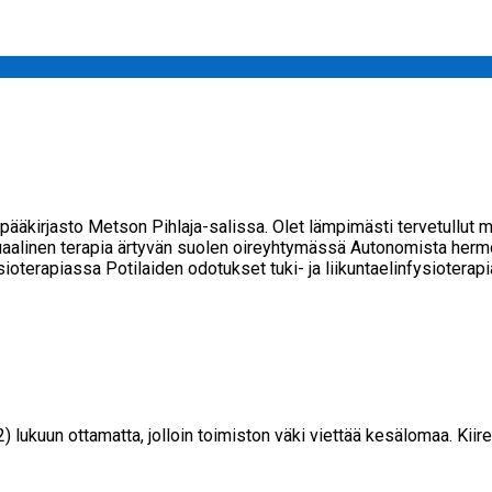
äkirjasto Metson Pihlaja-salissa. Olet lämpimästi tervetullut 
aalinen terapia ärtyvän suolen oireyhtymässä Autonomista herm
fysioterapiassa Potilaiden odotukset tuki- ja liikuntaelinfysioter
 lukuun ottamatta, jolloin toimiston väki viettää kesälomaa. Kiir