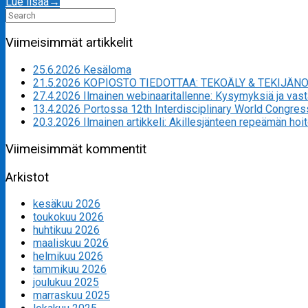
Lue lisää
→
Search
for:
Viimeisimmät artikkelit
25.6.2026 Kesäloma
21.5.2026 KOPIOSTO TIEDOTTAA: TEKOÄLY & TEKIJÄN
27.4.2026 Ilmainen webinaaritallenne: Kysymyksiä ja va
13.4.2026 Portossa 12th Interdisciplinary World Congres
20.3.2026 Ilmainen artikkeli: Akillesjänteen repeämän hoi
Viimeisimmät kommentit
Arkistot
kesäkuu 2026
toukokuu 2026
huhtikuu 2026
maaliskuu 2026
helmikuu 2026
tammikuu 2026
joulukuu 2025
marraskuu 2025