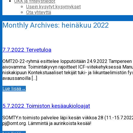
UKK ja Yhteystiedot
Usein kysytyt kysymykset
Ota yhteyttä
Monthly Archives:
heinäkuu 2022
7.7.2022 Tervetuloa
OMT20-22-ryhmä esittelee lopputöitään 24.9.2022 Tampereen pä
aivovamma: Toimintakyvyn rajoitteet ICF-viitekehyksessä Manu
niskakipuun Kontekstuaaliset tekijät tuki- ja liikuntaelimistön 
avaussanoilla […]
Lue lisää
→
5.7.2022 Toimiston kesäaukioloajat
SOMTY:n toimisto palvelee läpi kesän viikkoa 28 (11.-15.7.2022)
pj@omt.org. Lämmintä ja aurinkoista kesää!