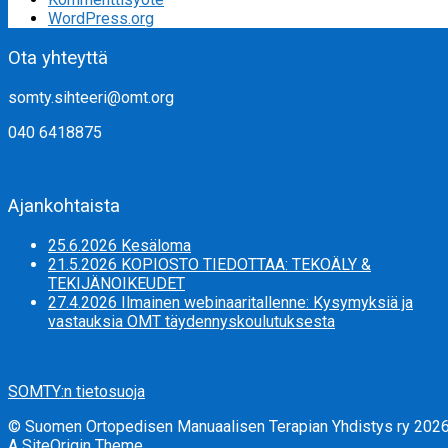
WordPress.org
Ota yhteyttä
somty.sihteeri@omt.org
040 6418875
Ajankohtaista
25.6.2026 Kesäloma
21.5.2026 KOPIOSTO TIEDOTTAA: TEKOÄLY &
TEKIJÄNOIKEUDET
27.4.2026 Ilmainen webinaaritallenne: Kysymyksiä ja
vastauksia OMT täydennyskoulutuksesta
SOMTY:n tietosuoja
© Suomen Ortopedisen Manuaalisen Terapian Yhdistys ry 202
A
SiteOrigin
Theme