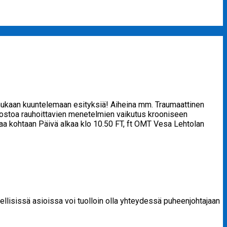
mukaan kuuntelemaan esityksiä! Aiheina mm. Traumaattinen
ostoa rauhoittavien menetelmien vaikutus krooniseen
apiaa kohtaan Päivä alkaa klo 10.50 FT, ft OMT Vesa Lehtolan
eellisissä asioissa voi tuolloin olla yhteydessä puheenjohtajaan