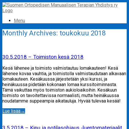
Skip
to
content
Menu
Monthly Archives:
toukokuu 2018
30.5.2018 – Toimiston kesä 2018
Kesä lähenee ja toimisto valmistautuu lomakauteen! Kesä
lähenee kovaa vauhtia, ja toimistolla valmistaudutaan alkavaan
lomakauteen. Kesäkuussa järjestetään yksi kurssi, ja
heinäkuussa pidetään kokonaan lomaa kurssitoiminnasta.
Tämä vaikuttaa myös toimiston aukioloaikoihin. Kesäkuun
toimisto on tavoitettavissa normaalisti, mutta heinäkuussa
noudatamme suppeampia aikatauluja. Hyvää tulevaa kesää!
Lue lisää
→
3.5.2018 – Kipu ja potilasohjaus -luentomateriaalit