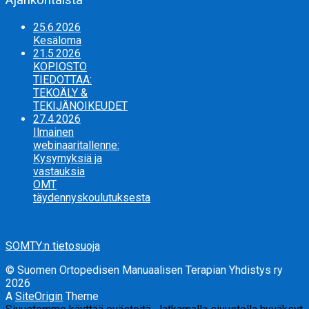
Ajankohtaista
25.6.2026
Kesäloma
21.5.2026
KOPIOSTO
TIEDOTTAA:
TEKOÄLY &
TEKIJÄNOIKEUDET
27.4.2026
Ilmainen
webinaaritallenne:
Kysymyksiä ja
vastauksia
OMT
täydennyskoulutuksesta
SOMTY:n tietosuoja
© Suomen Ortopedisen Manuaalisen Terapian Yhdistys ry
2026
A
SiteOrigin
Theme