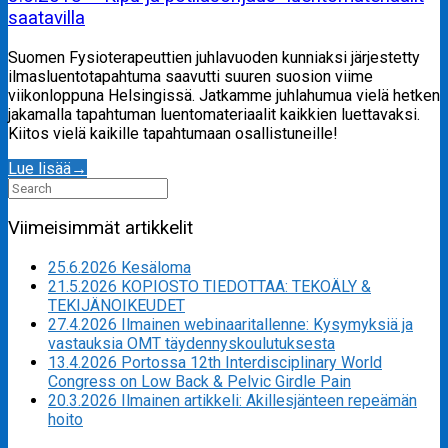
saatavilla
Suomen Fysioterapeuttien juhlavuoden kunniaksi järjestetty
ilmasluentotapahtuma saavutti suuren suosion viime
viikonloppuna Helsingissä. Jatkamme juhlahumua vielä hetken
jakamalla tapahtuman luentomateriaalit kaikkien luettavaksi.
Kiitos vielä kaikille tapahtumaan osallistuneille!
Lue lisää
→
Search
for:
Viimeisimmät artikkelit
25.6.2026 Kesäloma
21.5.2026 KOPIOSTO TIEDOTTAA: TEKOÄLY &
TEKIJÄNOIKEUDET
27.4.2026 Ilmainen webinaaritallenne: Kysymyksiä ja
vastauksia OMT täydennyskoulutuksesta
13.4.2026 Portossa 12th Interdisciplinary World
Congress on Low Back & Pelvic Girdle Pain
20.3.2026 Ilmainen artikkeli: Akillesjänteen repeämän
hoito