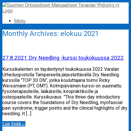
Skip
to
content
Menu
Monthly Archives:
elokuu 2021
27.8.2021 Dry Needling -kurssi toukokuussa 2022
Kurssikalenteri on täydentynyt toukokuussa 2022 Varalan
Urheiluopistolla Tampereella järjestettävällä Dry Needling
kurssilla ”TOP 30 DN”, jonka kouluttajana toimii Ricky
Weissmann (PT, OMT). Kolmipäiväinen kurssi on suunnattu
fysioterapeuteille, lääkäreille, kiropraktikoille ja
osteopaateille. Kurssikuvaus: ”This three-day introductory
course covers the foundations of Dry Needling, myofascial
pain syndrome, trigger points and the clinical highlights of dry
needling. It […]
Lue lisää
→