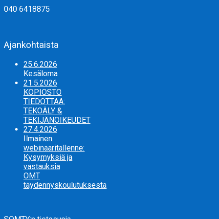
040 6418875
Ajankohtaista
25.6.2026
Kesäloma
21.5.2026
KOPIOSTO
TIEDOTTAA:
TEKOÄLY &
TEKIJÄNOIKEUDET
27.4.2026
Ilmainen
webinaaritallenne:
Kysymyksiä ja
vastauksia
OMT
täydennyskoulutuksesta