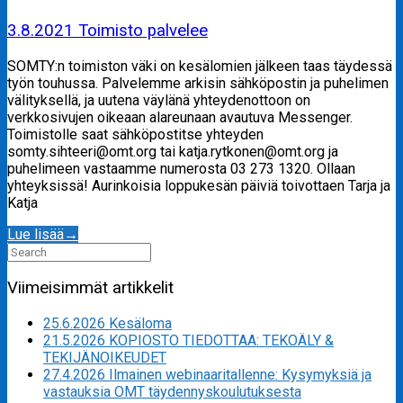
3.8.2021 Toimisto palvelee
SOMTY:n toimiston väki on kesälomien jälkeen taas täydessä
työn touhussa. Palvelemme arkisin sähköpostin ja puhelimen
välityksellä, ja uutena väylänä yhteydenottoon on
verkkosivujen oikeaan alareunaan avautuva Messenger.
Toimistolle saat sähköpostitse yhteyden
somty.sihteeri@omt.org tai katja.rytkonen@omt.org ja
puhelimeen vastaamme numerosta 03 273 1320. Ollaan
yhteyksissä! Aurinkoisia loppukesän päiviä toivottaen Tarja ja
Katja
Lue lisää
→
Search
for:
Viimeisimmät artikkelit
25.6.2026 Kesäloma
21.5.2026 KOPIOSTO TIEDOTTAA: TEKOÄLY &
TEKIJÄNOIKEUDET
27.4.2026 Ilmainen webinaaritallenne: Kysymyksiä ja
vastauksia OMT täydennyskoulutuksesta