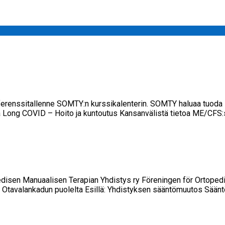
konferenssitallenne SOMTY:n kurssikalenterin. SOMTY haluaa tuoda 
 Long COVID – Hoito ja kuntoutus Kansanvälistä tietoa ME/CFS:s
Manuaalisen Terapian Yhdistys ry Föreningen för Ortopedisk Ma
 Otavalankadun puolelta Esillä: Yhdistyksen sääntömuutos Sään