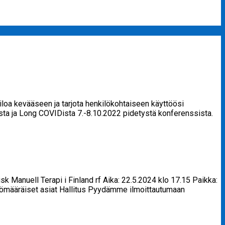
iloa kevääseen ja tarjota henkilökohtaiseen käyttöösi
ta ja Long COVIDista 7.-8.10.2022 pidetystä konferenssista.
nuell Terapi i Finland rf Aika: 22.5.2024 klo 17.15 Paikka:
tömääräiset asiat Hallitus Pyydämme ilmoittautumaan