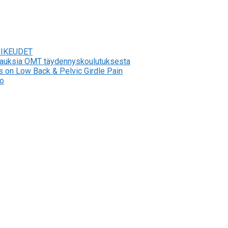
OIKEUDET
stauksia OMT täydennyskoulutuksesta
s on Low Back & Pelvic Girdle Pain
to