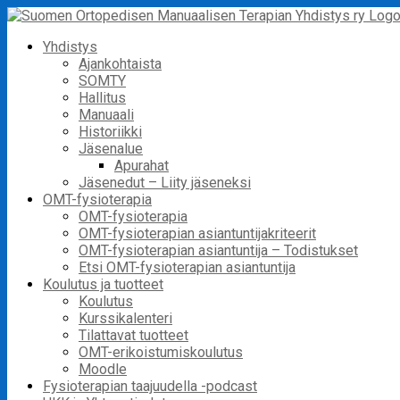
Skip
to
Yhdistys
content
Ajankohtaista
SOMTY
Hallitus
Manuaali
Historiikki
Jäsenalue
Apurahat
Jäsenedut – Liity jäseneksi
OMT-fysioterapia
OMT-fysioterapia
OMT-fysioterapian asiantuntijakriteerit
OMT-fysioterapian asiantuntija – Todistukset
Etsi OMT-fysioterapian asiantuntija
Koulutus ja tuotteet
Koulutus
Kurssikalenteri
Tilattavat tuotteet
OMT-erikoistumiskoulutus
Moodle
Fysioterapian taajuudella -podcast