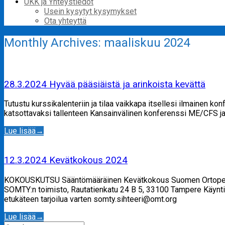
UKK ja Yhteystiedot
Usein kysytyt kysymykset
Ota yhteyttä
Monthly Archives:
maaliskuu 2024
28.3.2024 Hyvää pääsiäistä ja arinkoista kevättä
Tutustu kurssikalenteriin ja tilaa vaikkapa itsellesi ilmainen 
katsottavaksi tallenteen Kansainvälinen konferenssi ME/CFS ja
Lue lisää
→
12.3.2024 Kevätkokous 2024
KOKOUSKUTSU Sääntömääräinen Kevätkokous Suomen Ortopedisen 
SOMTY:n toimisto, Rautatienkatu 24 B 5, 33100 Tampere Käynti
etukäteen tarjoilua varten somty.sihteeri@omt.org
Lue lisää
→