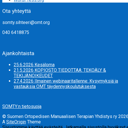
Ota yhteyttä
somty.sihteeri@omt.org
040 6418875
Ajankohtaista
25.6.2026 Kesäloma
21.5.2026 KOPIOSTO TIEDOTTAA: TEKOÄLY &
TEKIJÄNOIKEUDET
27.4.2026 Ilmainen webinaaritallenne: Kysymyksiä ja
vastauksia OMT täydennyskoulutuksesta
SOMTY:n tietosuoja
© Suomen Ortopedisen Manuaalisen Terapian Yhdistys ry 202
A
SiteOrigin
Theme
Sivustomme käyttää evästeitä. Jatkamalla sivustolla hyväksyt