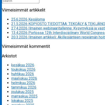
Search
for:
Viimeisimmät artikkelit
25.6.2026 Kesäloma
21.5.2026 KOPIOSTO TIEDOTTAA: TEKOÄLY & TEKIJÄN
27.4.2026 Ilmainen webinaaritallenne: Kysymyksiä ja va
13.4.2026 Portossa 12th Interdisciplinary World Congres
20.3.2026 Ilmainen artikkeli: Akillesjänteen repeämän hoi
Viimeisimmät kommentit
Arkistot
kesäkuu 2026
toukokuu 2026
huhtikuu 2026
maaliskuu 2026
helmikuu 2026
tammikuu 2026
joulukuu 2025
marraskuu 2025
lokakuu 2025