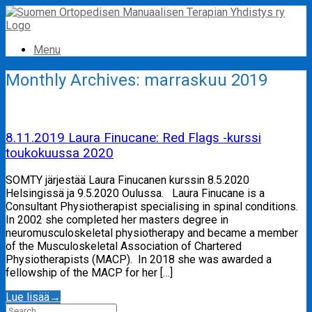
Skip
to
content
Menu
Monthly Archives:
marraskuu 2019
8.11.2019 Laura Finucane: Red Flags -kurssi
toukokuussa 2020
SOMTY järjestää Laura Finucanen kurssin 8.5.2020
Helsingissä ja 9.5.2020 Oulussa. Laura Finucane is a
Consultant Physiotherapist specialising in spinal conditions.
In 2002 she completed her masters degree in
neuromusculoskeletal physiotherapy and became a member
of the Musculoskeletal Association of Chartered
Physiotherapists (MACP). In 2018 she was awarded a
fellowship of the MACP for her […]
Lue lisää
→
Search