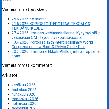
for:
Viimeisimmät artikkelit
25.6.2026 Kesäloma
21.5.2026 KOPIOSTO TIEDOTTAA: TEKOÄLY &
TEKIJÄNOIKEUDET
27.4.2026 Ilmainen webinaaritallenne: Kysymyksiä ja
vastauksia OMT täydennyskoulutuksesta
13.4.2026 Portossa 12th Interdisciplinary World
Congress on Low Back & Pelvic Girdle Pain
20.3.2026 Ilmainen artikkeli: Akillesjänteen repeämän
hoito
Viimeisimmät kommentit
Arkistot
kesäkuu 2026
toukokuu 2026
huhtikuu 2026
maaliskuu 2026
helmikuu 2026
tammikuu 2026