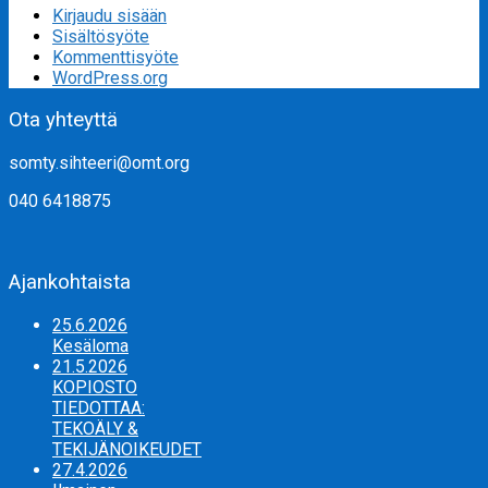
Kirjaudu sisään
Sisältösyöte
Kommenttisyöte
WordPress.org
Ota yhteyttä
somty.sihteeri@omt.org
040 6418875
Ajankohtaista
25.6.2026
Kesäloma
21.5.2026
KOPIOSTO
TIEDOTTAA:
TEKOÄLY &
TEKIJÄNOIKEUDET
27.4.2026