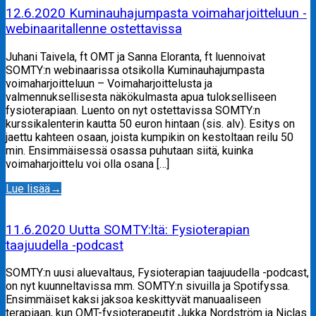
12.6.2020 Kuminauhajumpasta voimaharjoitteluun -
webinaaritallenne ostettavissa
Juhani Taivela, ft OMT ja Sanna Eloranta, ft luennoivat
SOMTY:n webinaarissa otsikolla Kuminauhajumpasta
voimaharjoitteluun – Voimaharjoittelusta ja
valmennuksellisesta näkökulmasta apua tulokselliseen
fysioterapiaan. Luento on nyt ostettavissa SOMTY:n
kurssikalenterin kautta 50 euron hintaan (sis. alv). Esitys on
jaettu kahteen osaan, joista kumpikin on kestoltaan reilu 50
min. Ensimmäisessä osassa puhutaan siitä, kuinka
voimaharjoittelu voi olla osana […]
Lue lisää
→
11.6.2020 Uutta SOMTY:ltä: Fysioterapian
taajuudella -podcast
SOMTY:n uusi aluevaltaus, Fysioterapian taajuudella -podcast,
on nyt kuunneltavissa mm. SOMTY:n sivuilla ja Spotifyssa.
Ensimmäiset kaksi jaksoa keskittyvät manuaaliseen
terapiaan, kun OMT-fysioterapeutit Jukka Nordström ja Niclas