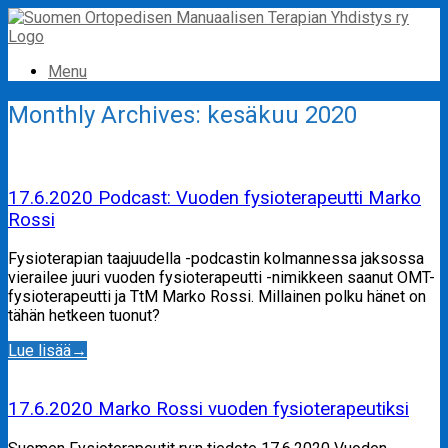
Skip
to
content
Menu
Monthly Archives:
kesäkuu 2020
17.6.2020 Podcast: Vuoden fysioterapeutti Marko
Rossi
Fysioterapian taajuudella -podcastin kolmannessa jaksossa
vierailee juuri vuoden fysioterapeutti -nimikkeen saanut OMT-
fysioterapeutti ja TtM Marko Rossi. Millainen polku hänet on
tähän hetkeen tuonut?
Lue lisää
→
17.6.2020 Marko Rossi vuoden fysioterapeutiksi