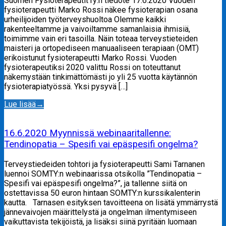
Suomen Fysioterapeutit ry:n tiedote 17.6.2020 Vuoden
fysioterapeutti Marko Rossi näkee fysioterapian osana
urheilijoiden työterveyshuoltoa Olemme kaikki
rakenteeltamme ja vaivoiltamme samanlaisia ihmisiä,
toimimme vain eri tasoilla. Näin toteaa terveystieteiden
maisteri ja ortopediseen manuaaliseen terapiaan (OMT)
erikoistunut fysioterapeutti Marko Rossi. Vuoden
fysioterapeutiksi 2020 valittu Rossi on toteuttanut
näkemystään tinkimättömästi jo yli 25 vuotta käytännön
fysioterapiatyössä. Yksi pysyvä […]
Lue lisää
→
16.6.2020 Myynnissä webinaaritallenne:
Tendinopatia – Spesifi vai epäspesifi ongelma?
Terveystiedeiden tohtori ja fysioterapeutti Sami Tarnanen
luennoi SOMTY:n webinaarissa otsikolla ”Tendinopatia –
Spesifi vai epäspesifi ongelma?”, ja tallenne siitä on
ostettavissa 50 euron hintaan SOMTY:n kurssikalenterin
kautta. Tarnasen esityksen tavoitteena on lisätä ymmärrystä
jännevaivojen määrittelystä ja ongelman ilmentymiseen
vaikuttavista tekijöistä, ja lisäksi siinä pyritään luomaan