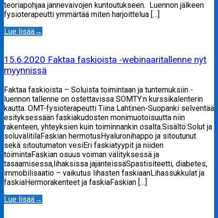
teoriapohjaa jännevaivojen kuntoutukseen. Luennon jälkeen
fysioterapeutti ymmärtää miten harjoittelua […]
Lue lisää
→
15.6.2020 Faktaa faskioista -webinaaritallenne nyt
myynnissä
Faktaa faskioista – Soluista toimintaan ja tuntemuksiin -
luennon tallenne on ostettavissa SOMTY:n kurssikalenterin
kautta. OMT-fysioterapeutti Tiina Lahtinen-Suopanki selventää
esityksessään faskiakudosten monimuotoisuutta niin
rakenteen, yhteyksien kuin toiminnankin osalta.Sisältö:Solut ja
soluvälitilaFaskian hermotusHyaluronihappo ja sitoutunut
sekä sitoutumaton vesiEri faskiatyypit ja niiden
toimintaFaskian osuus voiman välityksessä ja
tasaamisessa,lihaksissa jajänteissäSpastisiteetti, diabetes,
immobilisaatio – vaikutus lihasten faskiaanLihassukkulat ja
faskiaHermorakenteet ja faskiaFaskian […]
Lue lisää
→