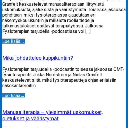
Granfelt keskustelevat manuaaliterapiaan liittyvistä
uskomuksista, ajatuksista ja vääristymistä. Toisessa jaksossa
pohditaan, miksi fysioterapiassa ajaudutaan eri
näkemyskoulukuntiin ja millaista roolia tiede ja
tutkimustulokset esittävät terapiatyössä. Jatkossa
Fysioterapian taajudella -podcastissa voi […]
Lue lisää
→
Mikä johdattelee kuppikuntiin?
Fysioterapian taajuudella -podcastin toisessa jaksossa OMT-
fysioterapeutit Jukka Nordström ja Niclas Granfelt
keskustelevat siitä, mikä fysioterapeutteja ohjaa erilaisiin
näkökantaeroihin.
Lue lisää
→
Manuaaliterapia – yleisimmät uskomukset,
oletukset ja vääristymät