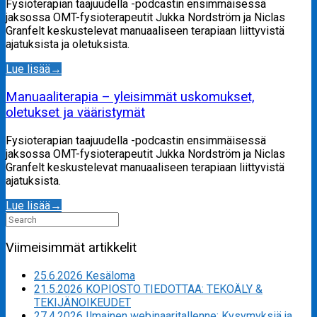
Fysioterapian taajuudella -podcastin ensimmäisessä
jaksossa OMT-fysioterapeutit Jukka Nordström ja Niclas
Granfelt keskustelevat manuaaliseen terapiaan liittyvistä
ajatuksista ja oletuksista.
Lue lisää
→
Manuaaliterapia – yleisimmät uskomukset,
oletukset ja vääristymät
Fysioterapian taajuudella -podcastin ensimmäisessä
jaksossa OMT-fysioterapeutit Jukka Nordström ja Niclas
Granfelt keskustelevat manuaaliseen terapiaan liittyvistä
ajatuksista.
Lue lisää
→
Search
for:
Viimeisimmät artikkelit
25.6.2026 Kesäloma
21.5.2026 KOPIOSTO TIEDOTTAA: TEKOÄLY &
TEKIJÄNOIKEUDET
27.4.2026 Ilmainen webinaaritallenne: Kysymyksiä ja