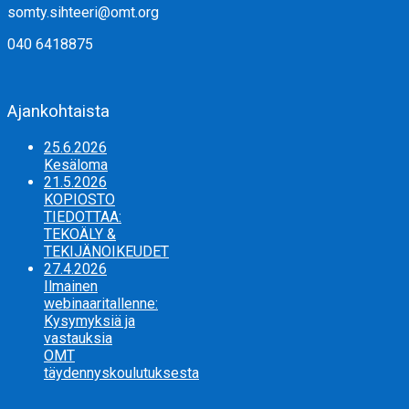
somty.sihteeri@omt.org
040 6418875
Ajankohtaista
25.6.2026
Kesäloma
21.5.2026
KOPIOSTO
TIEDOTTAA:
TEKOÄLY &
TEKIJÄNOIKEUDET
27.4.2026
Ilmainen
webinaaritallenne:
Kysymyksiä ja
vastauksia
OMT
täydennyskoulutuksesta