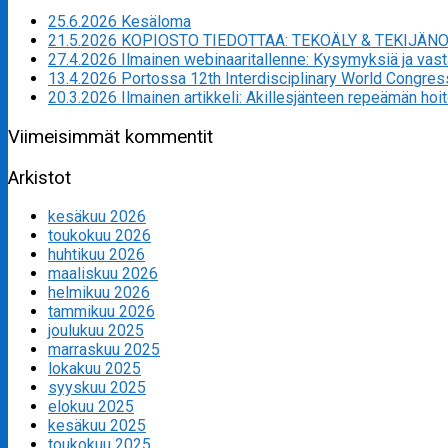
25.6.2026 Kesäloma
21.5.2026 KOPIOSTO TIEDOTTAA: TEKOÄLY & TEKIJÄN
27.4.2026 Ilmainen webinaaritallenne: Kysymyksiä ja va
13.4.2026 Portossa 12th Interdisciplinary World Congres
20.3.2026 Ilmainen artikkeli: Akillesjänteen repeämän hoi
Viimeisimmät kommentit
Arkistot
kesäkuu 2026
toukokuu 2026
huhtikuu 2026
maaliskuu 2026
helmikuu 2026
tammikuu 2026
joulukuu 2025
marraskuu 2025
lokakuu 2025
syyskuu 2025
elokuu 2025
kesäkuu 2025
toukokuu 2025