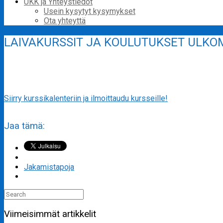
UKK ja Yhteystiedot
Usein kysytyt kysymykset
Ota yhteyttä
LAIVAKURSSIT JA KOULUTUKSET ULKO
Siirry kurssikalenteriin ja ilmoittaudu kursseille!
Jaa tämä:
Jakamistapoja
Search
for:
Viimeisimmät artikkelit