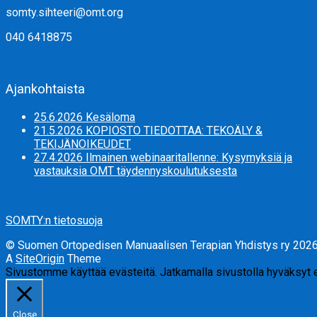
somty.sihteeri@omt.org
040 6418875
Ajankohtaista
25.6.2026 Kesäloma
21.5.2026 KOPIOSTO TIEDOTTAA: TEKOÄLY &
TEKIJÄNOIKEUDET
27.4.2026 Ilmainen webinaaritallenne: Kysymyksiä ja
vastauksia OMT täydennyskoulutuksesta
SOMTY:n tietosuoja
© Suomen Ortopedisen Manuaalisen Terapian Yhdistys ry 202
A
SiteOrigin
Theme
Sivustomme käyttää evästeitä. Jatkamalla sivustolla hyväksyt
Close