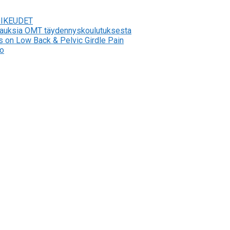
OIKEUDET
stauksia OMT täydennyskoulutuksesta
s on Low Back & Pelvic Girdle Pain
to