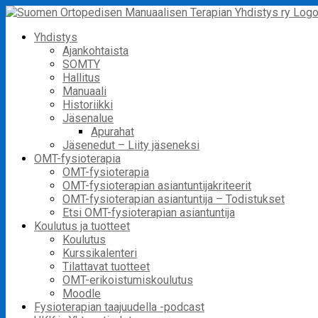
Skip
to
Yhdistys
content
Ajankohtaista
SOMTY
Hallitus
Manuaali
Historiikki
Jäsenalue
Apurahat
Jäsenedut – Liity jäseneksi
OMT-fysioterapia
OMT-fysioterapia
OMT-fysioterapian asiantuntijakriteerit
OMT-fysioterapian asiantuntija – Todistukset
Etsi OMT-fysioterapian asiantuntija
Koulutus ja tuotteet
Koulutus
Kurssikalenteri
Tilattavat tuotteet
OMT-erikoistumiskoulutus
Moodle
Fysioterapian taajuudella -podcast