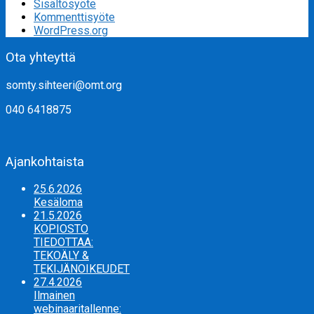
Sisältösyöte
Kommenttisyöte
WordPress.org
Ota yhteyttä
somty.sihteeri@omt.org
040 6418875
Ajankohtaista
25.6.2026
Kesäloma
21.5.2026
KOPIOSTO
TIEDOTTAA:
TEKOÄLY &
TEKIJÄNOIKEUDET
27.4.2026
Ilmainen
webinaaritallenne: