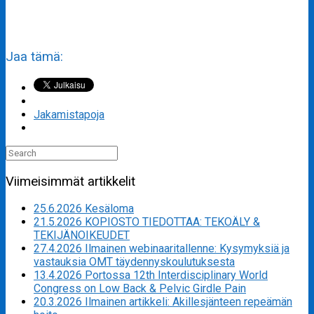
Jaa tämä:
Jakamistapoja
Search
for:
Viimeisimmät artikkelit
25.6.2026 Kesäloma
21.5.2026 KOPIOSTO TIEDOTTAA: TEKOÄLY &
TEKIJÄNOIKEUDET
27.4.2026 Ilmainen webinaaritallenne: Kysymyksiä ja
vastauksia OMT täydennyskoulutuksesta
13.4.2026 Portossa 12th Interdisciplinary World
Congress on Low Back & Pelvic Girdle Pain
20.3.2026 Ilmainen artikkeli: Akillesjänteen repeämän