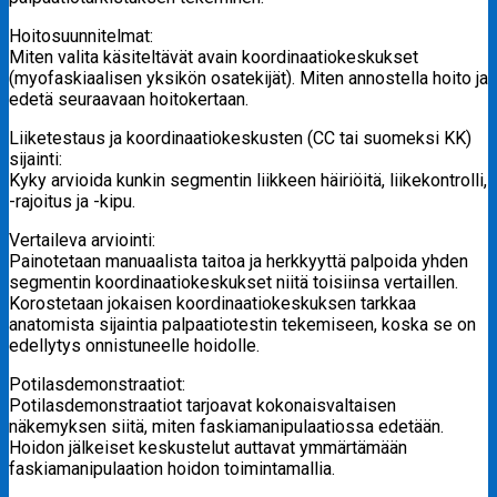
Hoitosuunnitelmat:
Miten valita käsiteltävät avain koordinaatiokeskukset
(myofaskiaalisen yksikön osatekijät). Miten annostella hoito ja
edetä seuraavaan hoitokertaan.
Liiketestaus ja koordinaatiokeskusten (CC tai suomeksi KK)
sijainti:
Kyky arvioida kunkin segmentin liikkeen häiriöitä, liikekontrolli,
-rajoitus ja -kipu.
Vertaileva arviointi:
Painotetaan manuaalista taitoa ja herkkyyttä palpoida yhden
segmentin koordinaatiokeskukset niitä toisiinsa vertaillen.
Korostetaan jokaisen koordinaatiokeskuksen tarkkaa
anatomista sijaintia palpaatiotestin tekemiseen, koska se on
edellytys onnistuneelle hoidolle.
Potilasdemonstraatiot:
Potilasdemonstraatiot tarjoavat kokonaisvaltaisen
näkemyksen siitä, miten faskiamanipulaatiossa edetään.
Hoidon jälkeiset keskustelut auttavat ymmärtämään
faskiamanipulaation hoidon toimintamallia.