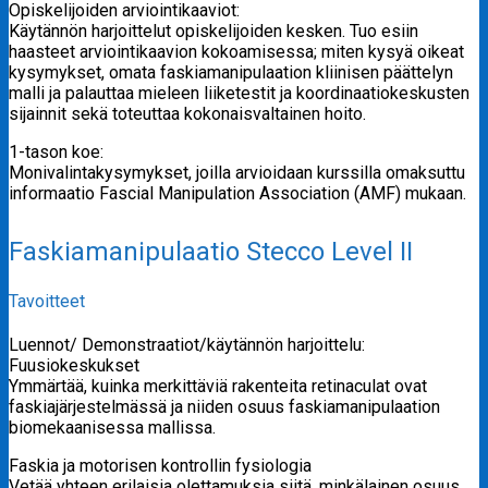
Opiskelijoiden arviointikaaviot:
Käytännön harjoittelut opiskelijoiden kesken. Tuo esiin
haasteet arviointikaavion kokoamisessa; miten kysyä oikeat
kysymykset, omata faskiamanipulaation kliinisen päättelyn
malli ja palauttaa mieleen liiketestit ja koordinaatiokeskusten
sijainnit sekä toteuttaa kokonaisvaltainen hoito.
1-tason koe:
Monivalintakysymykset, joilla arvioidaan kurssilla omaksuttu
informaatio Fascial Manipulation Association (AMF) mukaan.
Faskiamanipulaatio Stecco Level II
Tavoitteet
Luennot/ Demonstraatiot/käytännön harjoittelu:
Fuusiokeskukset
Ymmärtää, kuinka merkittäviä rakenteita retinaculat ovat
faskiajärjestelmässä ja niiden osuus faskiamanipulaation
biomekaanisessa mallissa.
Faskia ja motorisen kontrollin fysiologia
Vetää yhteen erilaisia olettamuksia siitä, minkälainen osuus