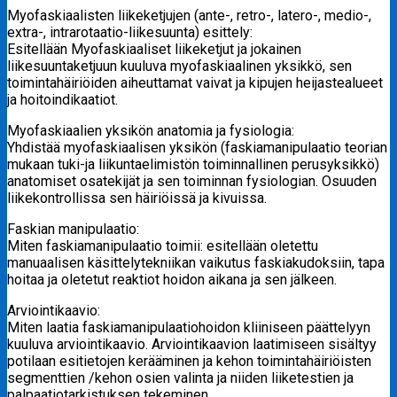
Myofaskiaalisten liikeketjujen (ante-, retro-, latero-, medio-,
extra-, intrarotaatio-liikesuunta) esittely:
Esitellään Myofaskiaaliset liikeketjut ja jokainen
liikesuuntaketjuun kuuluva myofaskiaalinen yksikkö, sen
toimintahäiriöiden aiheuttamat vaivat ja kipujen heijastealueet
ja hoitoindikaatiot.
Myofaskiaalien yksikön anatomia ja fysiologia:
Yhdistää myofaskiaalisen yksikön (faskiamanipulaatio teorian
mukaan tuki-ja liikuntaelimistön toiminnallinen perusyksikkö)
anatomiset osatekijät ja sen toiminnan fysiologian. Osuuden
liikekontrollissa sen häiriöissä ja kivuissa.
Faskian manipulaatio:
Miten faskiamanipulaatio toimii: esitellään oletettu
manuaalisen käsittelytekniikan vaikutus faskiakudoksiin, tapa
hoitaa ja oletetut reaktiot hoidon aikana ja sen jälkeen.
Arviointikaavio:
Miten laatia faskiamanipulaatiohoidon kliiniseen päättelyyn
kuuluva arviointikaavio. Arviointikaavion laatimiseen sisältyy
potilaan esitietojen kerääminen ja kehon toimintahäiriöisten
segmenttien /kehon osien valinta ja niiden liiketestien ja
palpaatiotarkistuksen tekeminen.