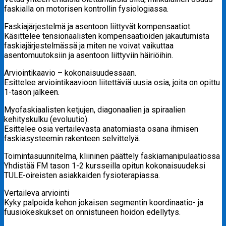
faskialla on motorisen kontrollin fysiologiassa.
Faskiajärjestelmä ja asentoon liittyvät kompensaatiot.
Käsittelee tensionaalisten kompensaatioiden jakautumista
faskiajärjestelmässä ja miten ne voivat vaikuttaa
asentomuutoksiin ja asentoon liittyviin häiriöihin.
Arviointikaavio – kokonaisuudessaan.
Esittelee arviointikaavioon liitettäviä uusia osia, joita on opittu
1-tason jälkeen.
Myofaskiaalisten ketjujen, diagonaalien ja spiraalien
kehityskulku (evoluutio).
Esittelee osia vertailevasta anatomiasta osana ihmisen
faskiasysteemin rakenteen selvittelyä.
Toimintasuunnitelma, kliininen päättely faskiamanipulaatiossa
Yhdistää FM tason 1-2 kursseilla opitun kokonaisuudeksi
TULE-oireisten asiakkaiden fysioterapiassa.
Vertaileva arviointi
Kyky palpoida kehon jokaisen segmentin koordinaatio- ja
fuusiokeskukset on onnistuneen hoidon edellytys.