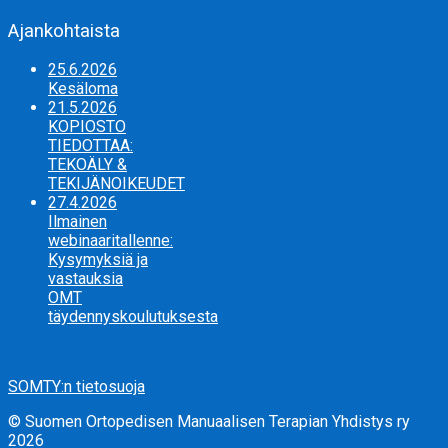
Ajankohtaista
25.6.2026
Kesäloma
21.5.2026
KOPIOSTO
TIEDOTTAA:
TEKOÄLY &
TEKIJÄNOIKEUDET
27.4.2026
Ilmainen
webinaaritallenne:
Kysymyksiä ja
vastauksia
OMT
täydennyskoulutuksesta
SOMTY:n tietosuoja
© Suomen Ortopedisen Manuaalisen Terapian Yhdistys ry
2026