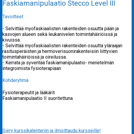
Faskiamanipulaatio Stecco Level III
Tavoitteet
- Selvittää myofaskiaalisten rakenteiden osuutta pään ja
kasvojen alueen sekä leukanivelen toimintahäiriöissä ja
kivuissa.
- Selvittää myofaskiaalisten rakenteiden osuutta yläraajan
rasitusperäisten ja hermoverisuonirakenteisiin liittyvien
toimintahäiriöissä ja oireilussa.
- Kerrata ja syventää faskiamanipulaatio- menetelmän
integroimista fysioterapiaan
Kohderyhmä
Fysioterapeutit ja lääkärit
Faskiamanipulaatio II suoritettuna.
Siirry kurssikalenteriin ja ilmoittaudu kursseille!