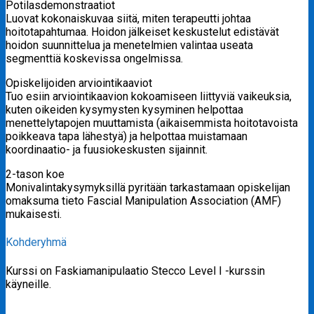
Potilasdemonstraatiot
Luovat kokonaiskuvaa siitä, miten terapeutti johtaa
hoitotapahtumaa. Hoidon jälkeiset keskustelut edistävät
hoidon suunnittelua ja menetelmien valintaa useata
segmenttiä koskevissa ongelmissa.
Opiskelijoiden arviointikaaviot
Tuo esiin arviointikaavion kokoamiseen liittyviä vaikeuksia,
kuten oikeiden kysymysten kysyminen helpottaa
menettelytapojen muuttamista (aikaisemmista hoitotavoista
poikkeava tapa lähestyä) ja helpottaa muistamaan
koordinaatio- ja fuusiokeskusten sijainnit.
2-tason koe
Monivalintakysymyksillä pyritään tarkastamaan opiskelijan
omaksuma tieto Fascial Manipulation Association (AMF)
mukaisesti.
Kohderyhmä
Kurssi on Faskiamanipulaatio Stecco Level I -kurssin
käyneille.