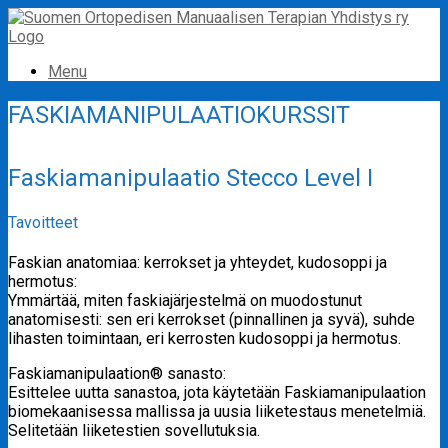
Skip
to
content
Menu
FASKIAMANIPULAATIOKURSSIT
Faskiamanipulaatio Stecco Level I
Tavoitteet
Faskian anatomiaa: kerrokset ja yhteydet, kudosoppi ja
hermotus:
Ymmärtää, miten faskiajärjestelmä on muodostunut
anatomisesti: sen eri kerrokset (pinnallinen ja syvä), suhde
lihasten toimintaan, eri kerrosten kudosoppi ja hermotus.
Faskiamanipulaation® sanasto:
Esittelee uutta sanastoa, jota käytetään Faskiamanipulaation
biomekaanisessa mallissa ja uusia liiketestaus menetelmiä.
Selitetään liiketestien sovellutuksia.