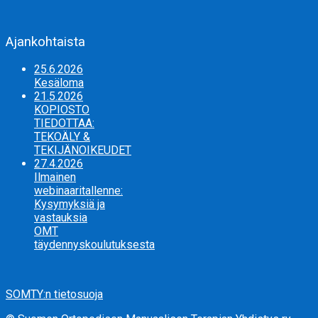
Ajankohtaista
25.6.2026
Kesäloma
21.5.2026
KOPIOSTO
TIEDOTTAA:
TEKOÄLY &
TEKIJÄNOIKEUDET
27.4.2026
Ilmainen
webinaaritallenne:
Kysymyksiä ja
vastauksia
OMT
täydennyskoulutuksesta
SOMTY:n tietosuoja