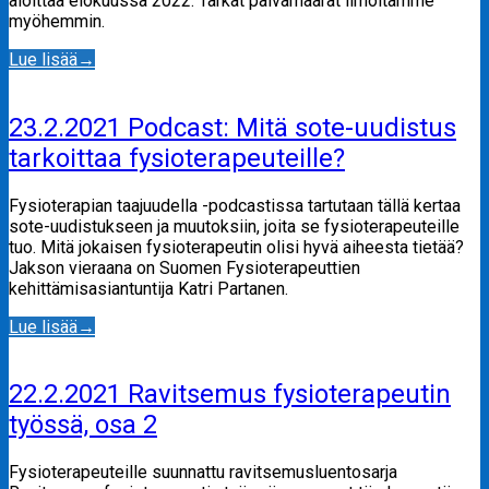
aloittaa elokuussa 2022. Tarkat päivämäärät ilmoitamme
myöhemmin.
Lue lisää
→
23.2.2021 Podcast: Mitä sote-uudistus
tarkoittaa fysioterapeuteille?
Fysioterapian taajuudella -podcastissa tartutaan tällä kertaa
sote-uudistukseen ja muutoksiin, joita se fysioterapeuteille
tuo. Mitä jokaisen fysioterapeutin olisi hyvä aiheesta tietää?
Jakson vieraana on Suomen Fysioterapeuttien
kehittämisasiantuntija Katri Partanen.
Lue lisää
→
22.2.2021 Ravitsemus fysioterapeutin
työssä, osa 2
Fysioterapeuteille suunnattu ravitsemusluentosarja