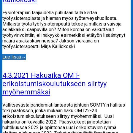
Fysioterapian taajuudella puhutaan tällä kertaa
työfysioterapiasta ja hieman myös työterveyshuollosta.
Millaista työtä työfysioterapeutti tekee ja millaisia vaivoja
asiakkaiksi saapuvilla on? Miten korona on vaikuttanut
työhyvinvointiin, eli näkyykö esimerkiksi etätyön lisääntynyt
määrä asiakaskäynneissä? Jakson vieraana on
työfysioterapeutti Mirja Kalliokoski.
Lue lisää
→
4.3.2021 Hakuaika OMT-
erikoistumiskoulutukseen siirtyy
myöhemmäksi
Vallitsevasta pandemiatilanteesta johtuen SOMTY:n hallitus
teki päätöksen, jonka mukaan haku OMT22-24
erikoistumiskoulutukseen siirtyy myöhemmäksi. Uusi
hakuaika on keväällä 2022. Pääsykokeet järjestetään
huhtikuussa 2022 ja opintonsa uusi erikoistuvien ryhmä