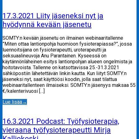
17.3.2021 Liity jäseneksi nyt ja
hyödynnä kevään jäsenetu
SOMTY:n kevään jäsenetu on ilmainen webinaaritallenne
”Miten ottaa lantionpohja huomioon fysioterapiassa?”, jossa
luennoitsijana on fysioterapeutti, uroterapeutti ja
seksuaalineuvoja Anu Parantainen. Kyseessä on
käytännönläheinen esitys lantionpohjan alueen ongelmista ja
hoitotavoista. Tallenne on katsottavissa 25.-31.3.2021
sähköpostiin lähetettävän linkin kautta. Kun liityt SOMTY:n
jäseneksi nyt, saat käyttöösi koodin, jolla saat tilattua
webinaaritallenteen ilmaiseksi. SOMTY:n jäsenyys maksaa 55
€/kalenterivuosi […]
Lue lisää
→
16.3.2021 Podcast: Työfysioterapia,
vieraana työfysioterapeutti Mirja
Kalliokoski