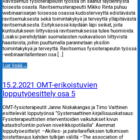
Ravitsemus fysioterapeutin työssä on saanut täydennystä
toisesta osasta. Ravitsemusterapeutti Mikko Rinta puhuu
webinaarisarjan toisessa osassa kudosterveyttä edistävästä
ravitsemuksesta sekä toimintakykyä ja terveyttä ylläpitävästä
ravitsemuksesta. Esityksessä käydään läpi seikat, joita
kuntoutukseen liittyvässä ravitsemuksessa tulee huomioida.
Lisäksi perehdytään suomalaisten ruokavalioon liittyvistä
haasteista, joihin puuttumalla parannetaan yksilön
toimintakykyä ja terveyttä. Ravitsemus fysioterapeutin työssä
-webinaaritallenteen osa […]
Lue lisää
→
15.2.2021 OMT-erikoistuvien
lopputyöesittely osa 5
OMT-fysioterapeutit Janne Niskakangas ja Timo Vaittinen
esittelevät lopputyönsä ”Systemaattinen kirjallisuuskatsaus:
Fysioterapeuttisten interventioiden vaikutukset kivun
katastrofointiin polven nivelrikkopotilailla”. Aiemmat
lopputyöesittelyt: –Akilles- ja patellarefleksien tutkimisen
toistettavuus kahden tutkijan välillä –The association of