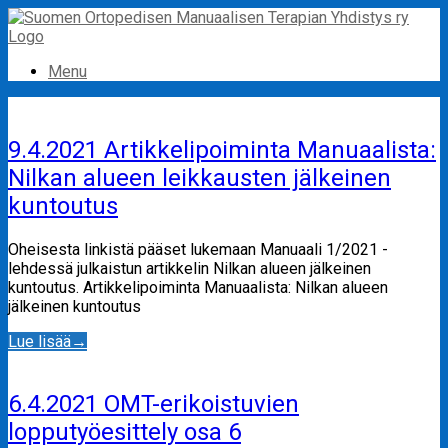
Skip
to
content
Menu
9.4.2021 Artikkelipoiminta Manuaalista:
Nilkan alueen leikkausten jälkeinen
kuntoutus
Oheisesta linkistä pääset lukemaan Manuaali 1/2021 -
lehdessä julkaistun artikkelin Nilkan alueen jälkeinen
kuntoutus. Artikkelipoiminta Manuaalista: Nilkan alueen
jälkeinen kuntoutus
Lue lisää
→
6.4.2021 OMT-erikoistuvien
lopputyöesittely osa 6