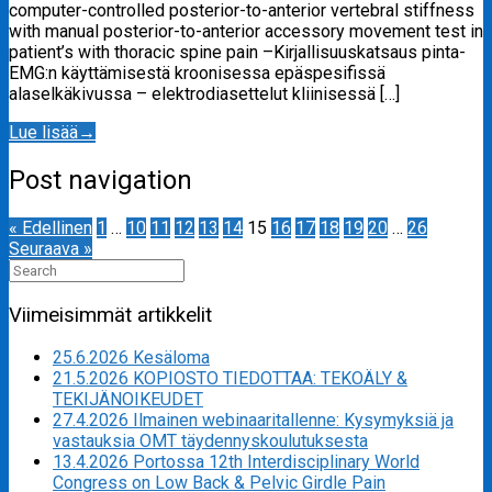
computer-controlled posterior-to-anterior vertebral stiffness
with manual posterior-to-anterior accessory movement test in
patient’s with thoracic spine pain –Kirjallisuuskatsaus pinta-
EMG:n käyttämisestä kroonisessa epäspesifissä
alaselkäkivussa – elektrodiasettelut kliinisessä […]
Lue lisää
→
Post navigation
« Edellinen
1
…
10
11
12
13
14
15
16
17
18
19
20
…
26
Seuraava »
Search
for:
Viimeisimmät artikkelit
25.6.2026 Kesäloma
21.5.2026 KOPIOSTO TIEDOTTAA: TEKOÄLY &
TEKIJÄNOIKEUDET
27.4.2026 Ilmainen webinaaritallenne: Kysymyksiä ja
vastauksia OMT täydennyskoulutuksesta
13.4.2026 Portossa 12th Interdisciplinary World
Congress on Low Back & Pelvic Girdle Pain