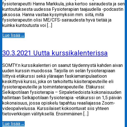
fysioterapeutti Hanna Markkula, joka kertoo sairaudesta ja sen
kuntoutuksesta uudessa Fysioterapian taajuudella -podcastin
jaksossa. Hanna vastaa kysymyksiin mm. siitä, mitä
fysioterapeutin olisi ME/CFS-sairaudesta hyvä tietää ja
kuinka kuntoutusta voi […]
Lue lisää
→
30.3.2021 Uutta kurssikalenterissa
SOMTY:n kurssikalenteri on saanut täydennystä kahden aivan
uuden kurssin muodossa. Tarjolla on selän fysioterapiaan
liittyvä etäkurssi sekä yläraajan faskiamanipulaatioon
keskittyvä kurssi, joka on tarkoitettu käsiterapeuteille eli
fysioterapeuteille ja toimintaterapeuteille. Etäkurssi:
Selkäpotilaan fysioterapia – Sirpaletiedoista kokonaisuuden
hallintaan Selkäpotilaan fysioterapia -etäkurssi on 1,5 päivän
kokonaisuus, jossa opiskelu tapahtuu reaaliajassa Zoom-
videopalvelussa. Kurssilaiset kokoontuvat siis yhteen
tietoverkkojen välityksellä. Ensimmäinen […]
Lue lisää
→