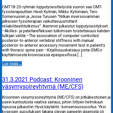
OMT18-20-ryhmän lopputyöesittelyistä vuoron saa OMT-
fysioterapeuttien Heidi Kylmän, Mikko Kytömäen, Tero
Somervuoren ja Jesse Turusen ”Nilkan inversiovamman
jälkeisen fysioterapian vaikuttavuusmittarit:
reliabiliteettitutkimus”. Aiemmin julkaistut lopputyöesitykset:
–Akilles- ja patellarefleksien tutkimisen toistettavuus kahden
tutkijan välillä –The association of computer-controlled
posterior-to-anterior vertebral stiffness with manual
posterior-to-anterior accessory movement test in patient’s
with thoracic spine pain –Kirjallisuuskatsaus pinta-EMG:n
käyttämisestä kroonisessa epäspesifissä […]
Lue lisää
→
31.3.2021 Podcast: Krooninen
väsymysoireyhtymä (ME/CFS)
Krooninen väsymysoireyhtymä (ME/CFS) on pitkäkestoinen ja
usein kuntoutusta vaativa sairaus, johon liittyen helmikuun
lopussa julkaistiin Hyvä käytäntö -konsensussuositus. Yksi
kyseisen suosituksen takana olevan paneelin jäsenistä oli