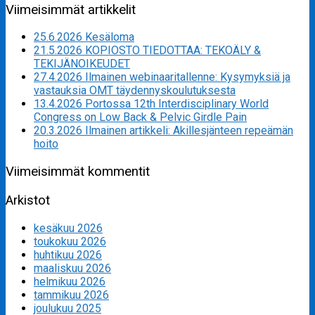
Viimeisimmät artikkelit
25.6.2026 Kesäloma
21.5.2026 KOPIOSTO TIEDOTTAA: TEKOÄLY &
TEKIJÄNOIKEUDET
27.4.2026 Ilmainen webinaaritallenne: Kysymyksiä ja
vastauksia OMT täydennyskoulutuksesta
13.4.2026 Portossa 12th Interdisciplinary World
Congress on Low Back & Pelvic Girdle Pain
20.3.2026 Ilmainen artikkeli: Akillesjänteen repeämän
hoito
Viimeisimmät kommentit
Arkistot
kesäkuu 2026
toukokuu 2026
huhtikuu 2026
maaliskuu 2026
helmikuu 2026
tammikuu 2026
joulukuu 2025