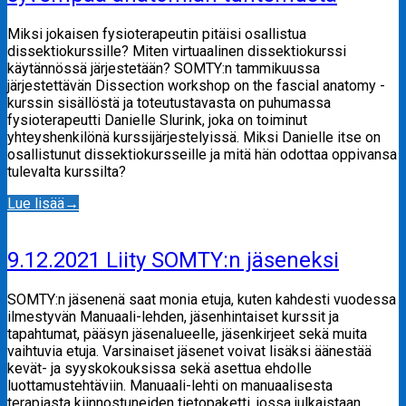
Miksi jokaisen fysioterapeutin pitäisi osallistua
dissektiokurssille? Miten virtuaalinen dissektiokurssi
käytännössä järjestetään? SOMTY:n tammikuussa
järjestettävän Dissection workshop on the fascial anatomy -
kurssin sisällöstä ja toteutustavasta on puhumassa
fysioterapeutti Danielle Slurink, joka on toiminut
yhteyshenkilönä kurssijärjestelyissä. Miksi Danielle itse on
osallistunut dissektiokursseille ja mitä hän odottaa oppivansa
tulevalta kurssilta?
Lue lisää
→
9.12.2021 Liity SOMTY:n jäseneksi
SOMTY:n jäsenenä saat monia etuja, kuten kahdesti vuodessa
ilmestyvän Manuaali-lehden, jäsenhintaiset kurssit ja
tapahtumat, pääsyn jäsenalueelle, jäsenkirjeet sekä muita
vaihtuvia etuja. Varsinaiset jäsenet voivat lisäksi äänestää
kevät- ja syyskokouksissa sekä asettua ehdolle
luottamustehtäviin. Manuaali-lehti on manuaalisesta
terapiasta kiinnostuneiden tietopaketti, jossa julkaistaan