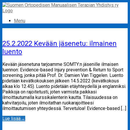
Skip
to
content
Menu
25.2.2022 Kevään jäsenetu: ilmainen
luento
Kevään jäsenetuna tarjoamme SOMTY:n jäsenille ilmaisen
luennon: Evidence-based Injury prevention & Return to Sport
screening, jonka pitää Prof. Dr. Damien Van Tiggelen. Luento
pidetään kevätkokouksen jälkeen 14.5.2022 (kevätkokous
alkaa klo 12.45). Luento pidetään etäyhteydellä ja englanniksi.
Paikkoja on rajoitetusti, joten varmista paikkasi
ilmoittautumalla kurssikalenterin kautta. Tilaisuudessa on
kahvitarjoilu, joten ilmoitathan ruokarajoitteesi
ilmoittautumisen yhteydessä. Tervetuloa! Evidence-based […]
Lue lisää
→