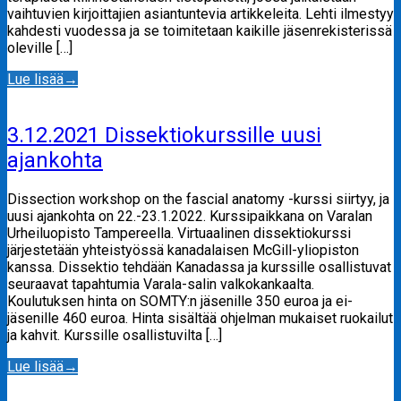
vaihtuvien kirjoittajien asiantuntevia artikkeleita. Lehti ilmestyy
kahdesti vuodessa ja se toimitetaan kaikille jäsenrekisterissä
oleville […]
Lue lisää
→
3.12.2021 Dissektiokurssille uusi
ajankohta
Dissection workshop on the fascial anatomy -kurssi siirtyy, ja
uusi ajankohta on 22.-23.1.2022. Kurssipaikkana on Varalan
Urheiluopisto Tampereella. Virtuaalinen dissektiokurssi
järjestetään yhteistyössä kanadalaisen McGill-yliopiston
kanssa. Dissektio tehdään Kanadassa ja kurssille osallistuvat
seuraavat tapahtumia Varala-salin valkokankaalta.
Koulutuksen hinta on SOMTY:n jäsenille 350 euroa ja ei-
jäsenille 460 euroa. Hinta sisältää ohjelman mukaiset ruokailut
ja kahvit. Kurssille osallistuvilta […]
Lue lisää
→