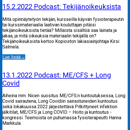
15.2.2022 Podcast: Tekijänoikeuksista
Mitä opinnäytetyön tekijän, kursseilla käyvän fysioterapeutin
tai kurssimateriaalia laativan kouluttajan pitäisi
tekijänoikeuksista tietää? Millaista sisältöä saa lainata ja
jakaa, ja mitä oikeuksia materiaalin tekijällä on?
Tekijänoikeuksista kertoo Kopioston lakiasiainjohtaja Kirsi
Salmela.
Lue lisää
→
13.1.2022 Podcast: ME/CFS + Long
Covid
Aiheina mm. Nicen suositus ME/CFS:n kuntoutuksessa, Long
Covid sairautena, Long Covidiin sairastuneiden kuntoutus
sekä lokakuussa 2022 järjestettävä Pitkittyneet infektion
jälkitilat, ME/CFS ja Long COVID – Hoito ja kuntoutus -
kongressi. Teemoista on puhumassa fysioterapeutti Hanna
Markkula.