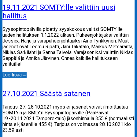
19.11.2021 SOMTY:lle valittiin uusi
hallitus
Syysopintopäivillä pidetty syyskokous valitsi SOMTY:lle
uuden hallituksen 1.1.2022 alkaen. Puheenjohtajaksi valittiin
Jessica Harju ja varapuheenjohtajaksi Aino Tynkkynen. Muut
jäsenet ovat Teemu Ripatti, Jani Takatalo, Markus Metsäranta,
Niklas Särkilahti ja Sanna Taivela. Varajäseniksi valittiin Niklas
Seppälä ja Annika Järvinen. Onnea kaikille hallitukseen
valituille!
Lue lisää
→
27.10.2021 Säästä satanen
Tarjous: 27.-28.10.2021 myös ei-jäsenet voivat ilmoittautua
SOMTY:n ja SMLY:n Syysopintopäiville (PääPäivät
19.-20.11.2021 Tampere-talo) jäsenhinnalla 355 € (normaalisti
hinta ei-jäsenille 455 €). Tarjous on voimassa 28.10.2021 klo
23.59 asti.