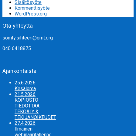
Sisältösyöte
Kommenttisyöte
WordPress.org
Ota yhteyttä
somty.sihteeri@omt.org
040 6418875
Ajankohtaista
25.6.2026
Kesäloma
21.5.2026
KOPIOSTO
TIEDOTTAA:
TEKOÄLY &
TEKIJÄNOIKEUDET
27.4.2026
Ilmainen
webinaaritallenne: