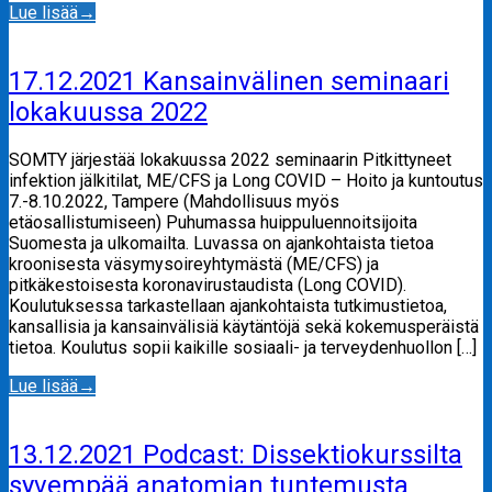
Lue lisää
→
17.12.2021 Kansainvälinen seminaari
lokakuussa 2022
SOMTY järjestää lokakuussa 2022 seminaarin Pitkittyneet
infektion jälkitilat, ME/CFS ja Long COVID – Hoito ja kuntoutus
7.-8.10.2022, Tampere (Mahdollisuus myös
etäosallistumiseen) Puhumassa huippuluennoitsijoita
Suomesta ja ulkomailta. Luvassa on ajankohtaista tietoa
kroonisesta väsymysoireyhtymästä (ME/CFS) ja
pitkäkestoisesta koronavirustaudista (Long COVID).
Koulutuksessa tarkastellaan ajankohtaista tutkimustietoa,
kansallisia ja kansainvälisiä käytäntöjä sekä kokemusperäistä
tietoa. Koulutus sopii kaikille sosiaali- ja terveydenhuollon […]
Lue lisää
→
13.12.2021 Podcast: Dissektiokurssilta
syvempää anatomian tuntemusta