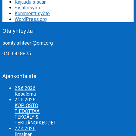
Kirjaudu sisään
Sisältösyöte
Kommenttisyöte
WordPress.org
Ota yhteyttä
somty.sihteeri@omt.org
040 6418875
Ajankohtaista
25.6.2026
Kesäloma
21.5.2026
KOPIOSTO
TIEDOTTAA:
TEKOÄLY &
TEKIJÄNOIKEUDET
27.4.2026
Ilmainen