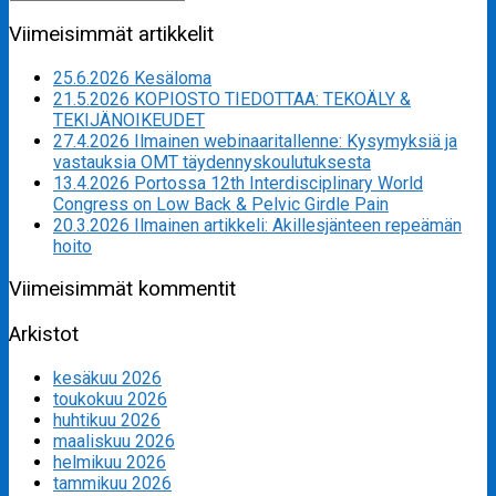
for:
Viimeisimmät artikkelit
25.6.2026 Kesäloma
21.5.2026 KOPIOSTO TIEDOTTAA: TEKOÄLY &
TEKIJÄNOIKEUDET
27.4.2026 Ilmainen webinaaritallenne: Kysymyksiä ja
vastauksia OMT täydennyskoulutuksesta
13.4.2026 Portossa 12th Interdisciplinary World
Congress on Low Back & Pelvic Girdle Pain
20.3.2026 Ilmainen artikkeli: Akillesjänteen repeämän
hoito
Viimeisimmät kommentit
Arkistot
kesäkuu 2026
toukokuu 2026
huhtikuu 2026
maaliskuu 2026
helmikuu 2026
tammikuu 2026