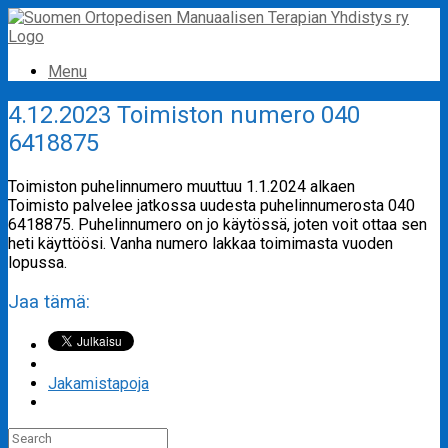
Skip
to
content
Menu
4.12.2023 Toimiston numero 040
6418875
Toimiston puhelinnumero muuttuu 1.1.2024 alkaen
Toimisto palvelee jatkossa uudesta puhelinnumerosta 040
6418875. Puhelinnumero on jo käytössä, joten voit ottaa sen
heti käyttöösi. Vanha numero lakkaa toimimasta vuoden
lopussa.
Jaa tämä:
Jakamistapoja
Search