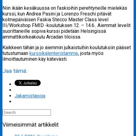
Niin ikään kesäkuussa on faskioihin perehtyneille mielekäs
kurssi, kun Andrea Pasini ja Lorenzo Freschi pitävät
kolmepäiväisen Faskia Stecco Master Class level
III/Workshop FMID -koulutuksen 12. – 14.6.. Aiemmat levelit
suorittaneille sopiva kurssi pidetään Helsingissä
ammattikorkeakoulu Arcadan tiloissa.
Kaikkeen tähän ja jo aiemmin julkaistuihin koulutuksiin pääset
tutustumaan
kurssikalenteristamme
, josta myös
ilmoittautuminen käy kätevästi.
Jaa tämä:
Jakamistapoja
Search
for:
Viimeisimmät artikkelit