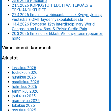
25.6.2026 Kesäloma
21.5.2026 KOPIOSTO TIEDOTTAA: TEKOÄLY &
TEKIJÄNOIKEUDET
27.4.2026 Ilmainen webinaaritallenne: Kysymyksiä ja
vastauksia OMT täydennyskoulutuksesta
13.4.2026 Portossa 12th Interdisciplinary World
Congress on Low Back & Pelvic Girdle Pain
20.3.2026 Ilmainen artikkeli: Akillesjänteen repeämän
hoito
Viimeisimmät kommentit
Arkistot
kesäkuu 2026
toukokuu 2026
huhtikuu 2026
maaliskuu 2026
helmikuu 2026
tammikuu 2026
joulukuu 2025
marraskuu 2025
lokakuu 2025
syyskuu 2025