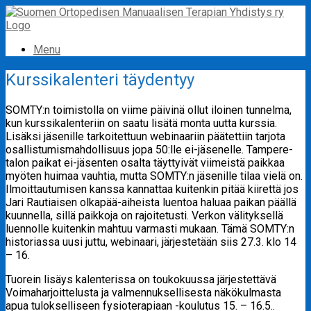
Skip
to
content
Menu
Kurssikalenteri täydentyy
SOMTY:n toimistolla on viime päivinä ollut iloinen tunnelma,
kun kurssikalenteriin on saatu lisätä monta uutta kurssia.
Lisäksi jäsenille tarkoitettuun webinaariin päätettiin tarjota
osallistumismahdollisuus jopa 50:lle ei-jäsenelle. Tampere-
talon paikat ei-jäsenten osalta täyttyivät viimeistä paikkaa
myöten huimaa vauhtia, mutta SOMTY:n jäsenille tilaa vielä on.
Ilmoittautumisen kanssa kannattaa kuitenkin pitää kiirettä jos
Jari Rautiaisen olkapää-aiheista luentoa haluaa paikan päällä
kuunnella, sillä paikkoja on rajoitetusti. Verkon välityksellä
luennolle kuitenkin mahtuu varmasti mukaan. Tämä SOMTY:n
historiassa uusi juttu, webinaari, järjestetään siis 27.3. klo 14
– 16.
Tuorein lisäys kalenterissa on toukokuussa järjestettävä
Voimaharjoittelusta ja valmennuksellisesta näkökulmasta
apua tulokselliseen fysioterapiaan -koulutus 15. – 16.5..