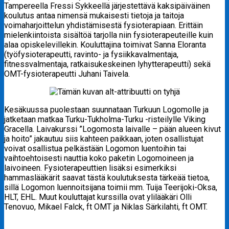
Tampereella Fressi Sykkeellä järjestettävä kaksipäiväinen
koulutus antaa nimensä mukaisesti tietoja ja taitoja
voimaharjoittelun yhdistämisestä fysioterapiaan. Erittäin
mielenkiintoista sisältöä tarjolla niin fysioterapeuteille kuin
alaa opiskelevillekin. Kouluttajina toimivat Sanna Eloranta
(työfysioterapeutti, ravinto- ja fysiikkavalmentaja,
fitnessvalmentaja, ratkaisukeskeinen lyhytterapeutti) sekä
OMT-fysioterapeutti Juhani Taivela.
Kesäkuussa puolestaan suunnataan Turkuun Logomolle ja
jatketaan matkaa Turku-Tukholma-Turku -risteilylle Viking
Gracella. Laivakurssi ”Logomosta laivalle – pään alueen kivut
ja hoito” jakautuu siis kahteen paikkaan, joten osallistujat
voivat osallistua pelkästään Logomon luentoihin tai
vaihtoehtoisesti nauttia koko paketin Logomoineen ja
laivoineen. Fysioterapeuttien lisäksi esimerkiksi
hammaslääkärit saavat tästä koulutuksesta tärkeää tietoa,
sillä Logomon luennoitsijana toimii mm. Tuija Teerijoki-Oksa,
HLT, EHL. Muut kouluttajat kurssilla ovat ylilääkäri Olli
Tenovuo, Mikael Falck, ft OMT ja Niklas Särkilahti, ft OMT.