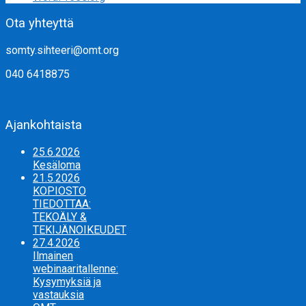
Ota yhteyttä
somty.sihteeri@omt.org
040 6418875
Ajankohtaista
25.6.2026
Kesäloma
21.5.2026
KOPIOSTO
TIEDOTTAA:
TEKOÄLY &
TEKIJÄNOIKEUDET
27.4.2026
Ilmainen
webinaaritallenne:
Kysymyksiä ja
vastauksia