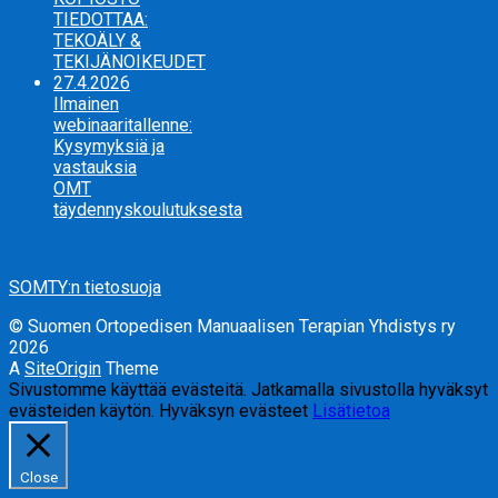
TIEDOTTAA:
TEKOÄLY &
TEKIJÄNOIKEUDET
27.4.2026
Ilmainen
webinaaritallenne:
Kysymyksiä ja
vastauksia
OMT
täydennyskoulutuksesta
SOMTY:n tietosuoja
© Suomen Ortopedisen Manuaalisen Terapian Yhdistys ry
2026
A
SiteOrigin
Theme
Sivustomme käyttää evästeitä. Jatkamalla sivustolla hyväksyt
evästeiden käytön.
Hyväksyn evästeet
Lisätietoa
Close