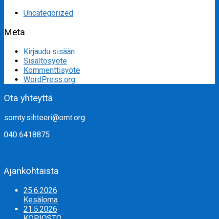
Uncategorized
Meta
Kirjaudu sisään
Sisältösyöte
Kommenttisyöte
WordPress.org
Ota yhteyttä
somty.sihteeri@omt.org
040 6418875
Ajankohtaista
25.6.2026
Kesäloma
21.5.2026
KOPIOSTO