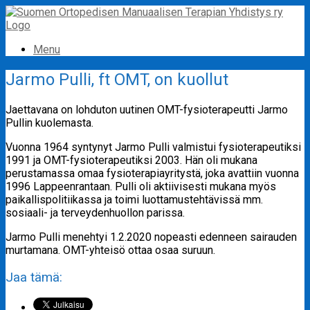
Skip
to
content
Menu
Jarmo Pulli, ft OMT, on kuollut
Jaettavana on lohduton uutinen OMT-fysioterapeutti Jarmo
Pullin kuolemasta.
Vuonna 1964 syntynyt Jarmo Pulli valmistui fysioterapeutiksi
1991 ja OMT-fysioterapeutiksi 2003. Hän oli mukana
perustamassa omaa fysioterapiayritystä, joka avattiin vuonna
1996 Lappeenrantaan. Pulli oli aktiivisesti mukana myös
paikallispolitiikassa ja toimi luottamustehtävissä mm.
sosiaali- ja terveydenhuollon parissa.
Jarmo Pulli menehtyi 1.2.2020 nopeasti edenneen sairauden
murtamana. OMT-yhteisö ottaa osaa suruun.
Jaa tämä: