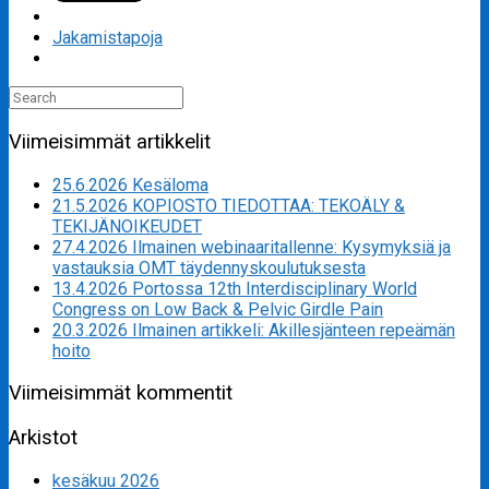
Jakamistapoja
Search
for:
Viimeisimmät artikkelit
25.6.2026 Kesäloma
21.5.2026 KOPIOSTO TIEDOTTAA: TEKOÄLY &
TEKIJÄNOIKEUDET
27.4.2026 Ilmainen webinaaritallenne: Kysymyksiä ja
vastauksia OMT täydennyskoulutuksesta
13.4.2026 Portossa 12th Interdisciplinary World
Congress on Low Back & Pelvic Girdle Pain
20.3.2026 Ilmainen artikkeli: Akillesjänteen repeämän
hoito
Viimeisimmät kommentit
Arkistot
kesäkuu 2026