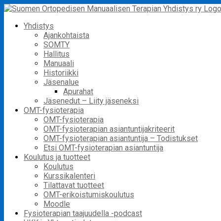
Skip
to
Yhdistys
content
Ajankohtaista
SOMTY
Hallitus
Manuaali
Historiikki
Jäsenalue
Apurahat
Jäsenedut – Liity jäseneksi
OMT-fysioterapia
OMT-fysioterapia
OMT-fysioterapian asiantuntijakriteerit
OMT-fysioterapian asiantuntija – Todistukset
Etsi OMT-fysioterapian asiantuntija
Koulutus ja tuotteet
Koulutus
Kurssikalenteri
Tilattavat tuotteet
OMT-erikoistumiskoulutus
Moodle
Fysioterapian taajuudella -podcast