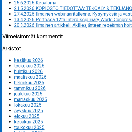
25.6.2026 Kesäloma
21.5.2026 KOPIOSTO TIEDOTTAA: TEKOÄLY & TEKIJÄN
27.4.2026 Ilmainen webinaaritallenne: Kysymyksiä ja va
13.4.2026 Portossa 12th Interdisciplinary World Congres
20.3.2026 Ilmainen artikkeli: Akillesjänteen repeämän hoi
Viimeisimmät kommentit
Arkistot
kesäkuu 2026
toukokuu 2026
huhtikuu 2026
maaliskuu 2026
helmikuu 2026
tammikuu 2026
joulukuu 2025
marraskuu 2025
lokakuu 2025
syyskuu 2025
elokuu 2025
kesäkuu 2025
toukokuu 2025