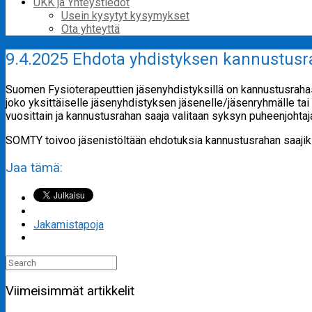
UKK ja Yhteystiedot
Usein kysytyt kysymykset
Ota yhteyttä
9.4.2025 Ehdota yhdistyksen kannustus
Suomen Fysioterapeuttien jäsenyhdistyksillä on kannustusrahas
joko yksittäiselle jäsenyhdistyksen jäsenelle/jäsenryhmälle tai 
vuosittain ja kannustusrahan saaja valitaan syksyn puheenjohta
SOMTY toivoo jäsenistöltään ehdotuksia kannustusrahan saajik
Jaa tämä:
Jakamistapoja
Search
for:
Viimeisimmät artikkelit