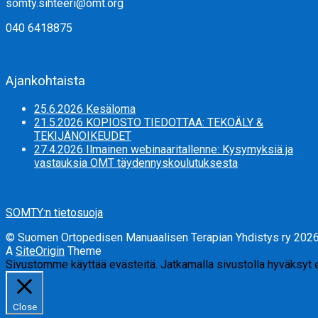
somty.sihteeri@omt.org
040 6418875
Ajankohtaista
25.6.2026 Kesäloma
21.5.2026 KOPIOSTO TIEDOTTAA: TEKOÄLY &
TEKIJÄNOIKEUDET
27.4.2026 Ilmainen webinaaritallenne: Kysymyksiä ja
vastauksia OMT täydennyskoulutuksesta
SOMTY:n tietosuoja
© Suomen Ortopedisen Manuaalisen Terapian Yhdistys ry 202
A
SiteOrigin
Theme
Sivustomme käyttää evästeitä. Jatkamalla sivustolla hyväksyt
Close