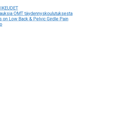
OIKEUDET
stauksia OMT täydennyskoulutuksesta
s on Low Back & Pelvic Girdle Pain
to