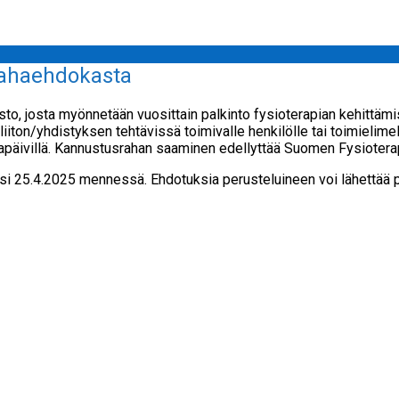
rahaehdokasta
to, josta myönnetään vuosittain palkinto fysioterapian kehittä
liiton/yhdistyksen tehtävissä toimivalle henkilölle tai toimielim
japäivillä. Kannustusrahan saaminen edellyttää Suomen Fysioterap
si 25.4.2025 mennessä. Ehdotuksia perusteluineen voi lähettää 