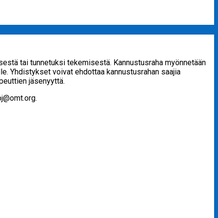
misestä tai tunnetuksi tekemisestä. Kannustusraha myönnetään
elle. Yhdistykset voivat ehdottaa kannustusrahan saajia
euttien jäsenyyttä.
pj@omt.org.