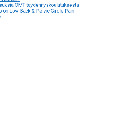
stauksia OMT täydennyskoulutuksesta
s on Low Back & Pelvic Girdle Pain
to