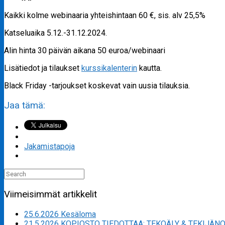
Kaikki kolme webinaaria yhteishintaan 60 €, sis. alv 25,5%
Katseluaika 5.12.-31.12.2024.
Alin hinta 30 päivän aikana 50 euroa/webinaari
Lisätiedot ja tilaukset
kurssikalenterin
kautta.
Black Friday -tarjoukset koskevat vain uusia tilauksia.
Jaa tämä:
Jakamistapoja
Search
for:
Viimeisimmät artikkelit
25.6.2026 Kesäloma
21.5.2026 KOPIOSTO TIEDOTTAA: TEKOÄLY & TEKIJÄN