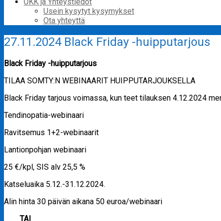
UKK ja Yhteystiedot
Usein kysytyt kysymykset
Ota yhteyttä
27.11.2024 Black Friday -huipputarjous
Black Friday -huipputarjous
TILAA SOMTY:N WEBINAARIT HUIPPUTARJOUKSELLA
Black Friday tarjous voimassa, kun teet tilauksen 4.12.2024 m
Tendinopatia-webinaari
Ravitsemus 1+2-webinaarit
Lantionpohjan webinaari
25 €/kpl, SIS alv 25,5 %
Katseluaika 5.12.-31.12.2024.
Alin hinta 30 päivän aikana 50 euroa/webinaari
TAI