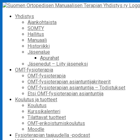
Skip
to
Yhdistys
content
Ajankohtaista
SOMTY
Hallitus
Manuaali
Historiikki
Jäsenalue
Apurahat
Jäsenedut – Liity jäseneksi
OMT-fysioterapia
OMT-fysioterapia
OMT-fysioterapian asiantuntijakriteerit
OMT-fysioterapian asiantuntija – Todistukset
Etsi OMT-fysioterapian asiantuntija
Koulutus ja tuotteet
Koulutus
Kurssikalenteri
Tilattavat tuotteet
OMT-erikoistumiskoulutus
Moodle
Fysioterapian taajuudella -podcast