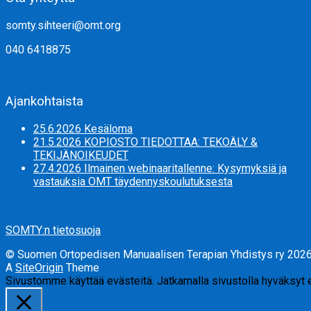
somty.sihteeri@omt.org
040 6418875
Ajankohtaista
25.6.2026 Kesäloma
21.5.2026 KOPIOSTO TIEDOTTAA: TEKOÄLY &
TEKIJÄNOIKEUDET
27.4.2026 Ilmainen webinaaritallenne: Kysymyksiä ja
vastauksia OMT täydennyskoulutuksesta
SOMTY:n tietosuoja
© Suomen Ortopedisen Manuaalisen Terapian Yhdistys ry 202
A
SiteOrigin
Theme
Sivustomme käyttää evästeitä. Jatkamalla sivustolla hyväksyt