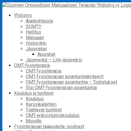
Skip
to
Yhdistys
content
Ajankohtaista
SOMTY
Hallitus
Manuaali
Historiikki
Jäsenalue
Apurahat
Jäsenedut – Liity jäseneksi
OMT-fysioterapia
OMT-fysioterapia
OMT-fysioterapian asiantuntijakriteerit
OMT-fysioterapian asiantuntija – Todistukset
Etsi OMT-fysioterapian asiantuntija
Koulutus ja tuotteet
Koulutus
Kurssikalenteri
Tilattavat tuotteet
OMT-erikoistumiskoulutus
Moodle
Fysioterapian taajuudella -podcast