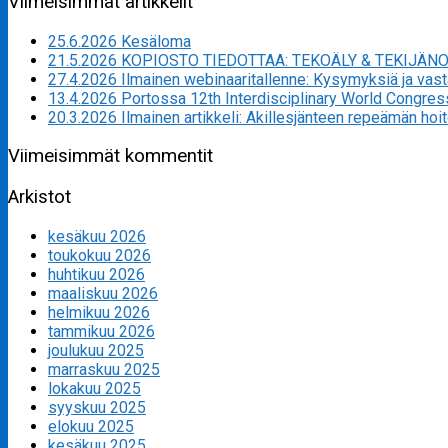
Viimeisimmät artikkelit
25.6.2026 Kesäloma
21.5.2026 KOPIOSTO TIEDOTTAA: TEKOÄLY & TEKIJÄN
27.4.2026 Ilmainen webinaaritallenne: Kysymyksiä ja va
13.4.2026 Portossa 12th Interdisciplinary World Congres
20.3.2026 Ilmainen artikkeli: Akillesjänteen repeämän hoi
Viimeisimmät kommentit
Arkistot
kesäkuu 2026
toukokuu 2026
huhtikuu 2026
maaliskuu 2026
helmikuu 2026
tammikuu 2026
joulukuu 2025
marraskuu 2025
lokakuu 2025
syyskuu 2025
elokuu 2025
kesäkuu 2025