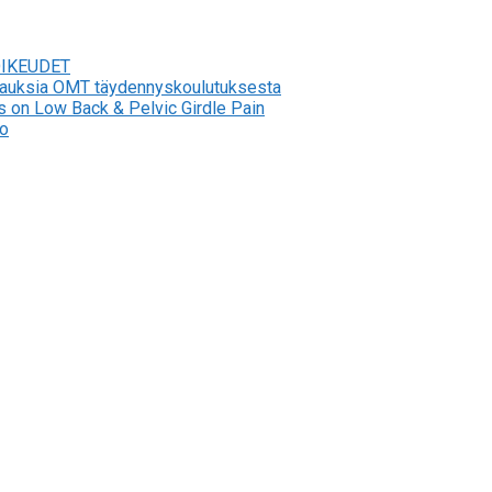
OIKEUDET
stauksia OMT täydennyskoulutuksesta
s on Low Back & Pelvic Girdle Pain
to