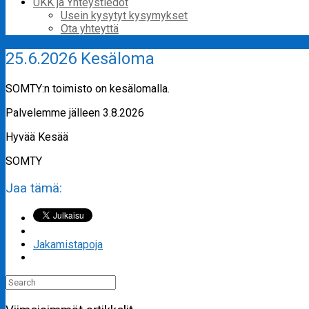
UKK ja Yhteystiedot
Usein kysytyt kysymykset
Ota yhteyttä
25.6.2026 Kesäloma
SOMTY:n toimisto on kesälomalla.
Palvelemme jälleen 3.8.2026
Hyvää Kesää
SOMTY
Jaa tämä:
Jakamistapoja
Search
for: