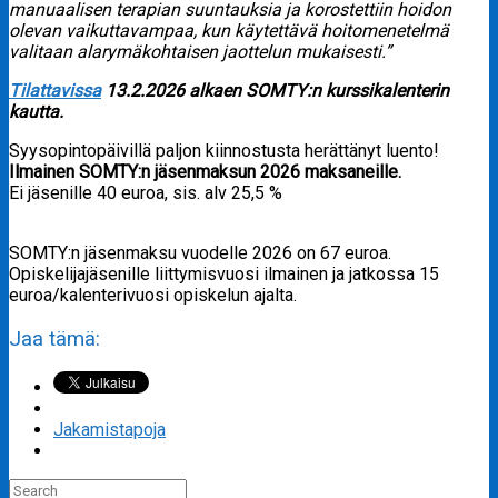
manuaalisen terapian suuntauksia ja korostettiin hoidon
olevan vaikuttavampaa, kun käytettävä hoitomenetelmä
valitaan alarymäkohtaisen jaottelun mukaisesti.”
Tilattavissa
13.2.2026 alkaen SOMTY:n kurssikalenterin
kautta.
Syysopintopäivillä paljon kiinnostusta herättänyt luento!
Ilmainen SOMTY:n jäsenmaksun 2026 maksaneille.
Ei jäsenille 40 euroa, sis. alv 25,5 %
SOMTY:n jäsenmaksu vuodelle 2026 on 67 euroa.
Opiskelijajäsenille liittymisvuosi ilmainen ja jatkossa 15
euroa/kalenterivuosi opiskelun ajalta.
Jaa tämä:
Jakamistapoja
Search