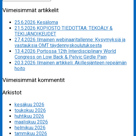
for:
Viimeisimmät artikkelit
25.6.2026 Kesäloma
21.5.2026 KOPIOSTO TIEDOTTAA: TEKOÄLY &
TEKIJÄNOIKEUDET
27.4.2026 Ilmainen webinaaritallenne: Kysymyksiä ja
vastauksia OMT täydennyskoulutuksesta
13.4.2026 Portossa 12th Interdisciplinary World
Congress on Low Back & Pelvic Girdle Pain
20.3.2026 Ilmainen artikkeli: Akillesjänteen repeämän
hoito
Viimeisimmät kommentit
Arkistot
kesäkuu 2026
toukokuu 2026
huhtikuu 2026
maaliskuu 2026
helmikuu 2026
tammikuu 2026