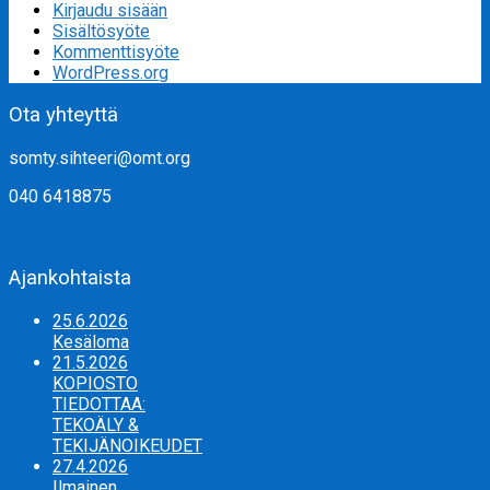
Kirjaudu sisään
Sisältösyöte
Kommenttisyöte
WordPress.org
Ota yhteyttä
somty.sihteeri@omt.org
040 6418875
Ajankohtaista
25.6.2026
Kesäloma
21.5.2026
KOPIOSTO
TIEDOTTAA:
TEKOÄLY &
TEKIJÄNOIKEUDET
27.4.2026
Ilmainen