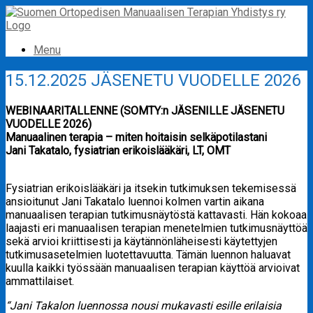
Skip
to
content
Menu
15.12.2025 JÄSENETU VUODELLE 2026
WEBINAARITALLENNE (SOMTY:n JÄSENILLE JÄSENETU
VUODELLE 2026)
Manuaalinen terapia – miten hoitaisin selkäpotilastani
Jani Takatalo, fysiatrian erikoislääkäri, LT, OMT
Fysiatrian erikoislääkäri ja itsekin tutkimuksen tekemisessä
ansioitunut Jani Takatalo luennoi kolmen vartin aikana
manuaalisen terapian tutkimusnäytöstä kattavasti. Hän kokoaa
laajasti eri manuaalisen terapian menetelmien tutkimusnäyttöä
sekä arvioi kriittisesti ja käytännönläheisesti käytettyjen
tutkimusasetelmien luotettavuutta. Tämän luennon haluavat
kuulla kaikki työssään manuaalisen terapian käyttöä arvioivat
ammattilaiset.
“Jani Takalon luennossa nousi mukavasti esille erilaisia